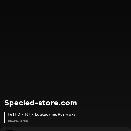
Specled-store.com
Full HD
16+
Edukacyjne
,
Rozrywka
BEZPŁATNIE