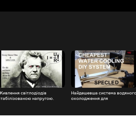
Живлення світлодіодів
Найдешевша система водяног
стабілізованою напругою.
охолодження для
Закон Ома на пальцях
світлодіодних ламп. СВО