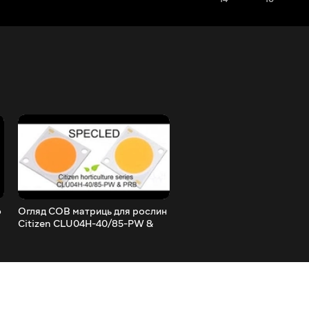
о
Огляд COB матриць для рослин
Компактна світлодіодна
Citizen CLU04H-40/85-PW &
фітолампа для освітлення
PRB. Світлодіоди для рослин
рослин. Вимірювання
параметрів, спектр ppfd