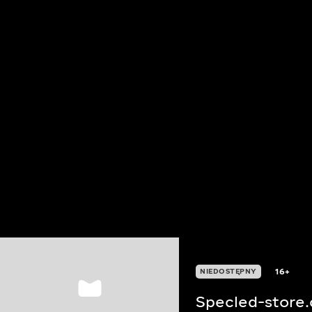
16+
NIEDOSTĘPNY
Specled-store