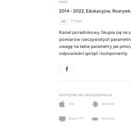
2014 - 2022
,
Edukacyjne
,
Rozrywk
7 min
HD
Kanał poradnikowy. Skupia się na s
pomiarów rzeczywistych parametr
uwagę na takie parametry jak µmol
odpowiedni sprzęt i komponenty.
DOSTĘPNE NA URZĄDZENIACH
iOS
Android
Smart TV
Konsole