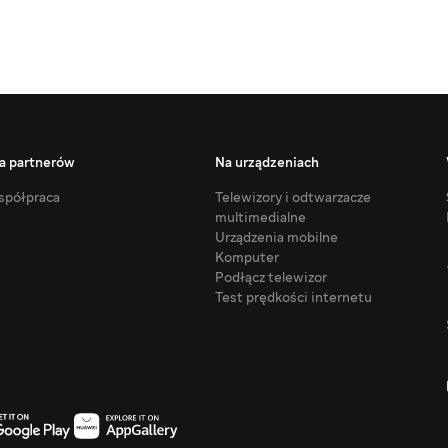
a partnerów
Na urządzeniach
półpraca
Telewizory i odtwarzacze
multimedialne
Urządzenia mobilne
Komputer
Podłącz telewizor
Test prędkości internetu