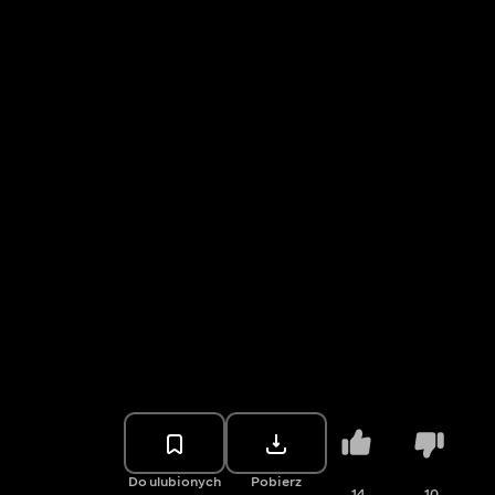
Do ulubionych
Pobierz
14
10