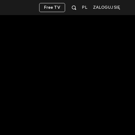
Free TV
PL
ZALOGUJ SIĘ