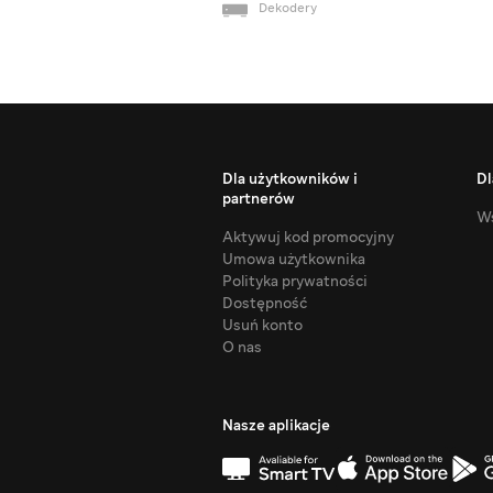
Dekodery
Dla użytkowników i
Dl
partnerów
Ws
Aktywuj kod promocyjny
Umowa użytkownika
Polityka prywatności
Dostępność
Usuń konto
O nas
Nasze aplikacje