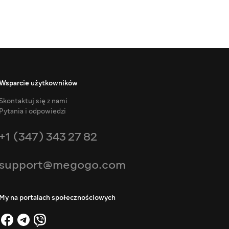
Wsparcie użytkowników
Skontaktuj się z nami
Pytania i odpowiedzi
+1 (347) 343 27 82
support@megogo.com
My na portalach społecznościowych