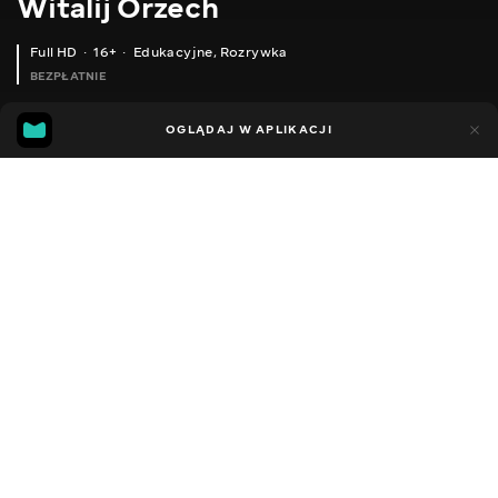
Witalij Orzech
Full HD
16+
Edukacyjne
,
Rozrywka
BEZPŁATNIE
38
19
OGLĄDAJ W APLIKACJI
Dodano do ulubionych
UDOSTĘPNIJ
Sezon 1
Facebook
Kopiuj link
ЯК ВИСАДЖУВАТИ МАЛЕНЬКІ ТУЇ. ВИСАДКА САДЖАНЦІВ ТУЇ ЗАХІДНОЇ СМАРАГД.
ОБРІЗКА ЯБЛУНІ. ЩО ВИЙШЛО ПІСЛЯ РАДИКАЛЬНОЇ ОБРІЗКИ.
2016 - 2022
,
Ukraina
Edukacyjne
,
Rozrywka
,
Blogerzy
DŹWIĘK
Rosyjski