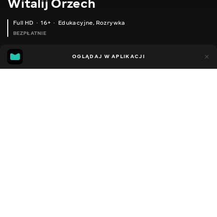
Witalij Orzech
Full HD
16+
Edukacyjne
,
Rozrywka
BEZPŁATNIE
38
19
OGLĄDAJ W APLIKACJI
Dodano do ulubionych
UDOSTĘPNIJ
Sezon 1
Facebook
Kopiuj link
ОБРІЗКА ВИШНІ. ЯК ОБРІЗАТИ ЯКЩО ГІЛКИ ОГОЛЮЮТЬСЯ.
МАЙСТЕР-КЛАС ДЛЯ ПІДПИСНИКА. ОБРІЗКА АЛИЧІ.
2016 - 2022
,
Ukraina
Edukacyjne
,
Rozrywka
,
Blogerzy
DŹWIĘK
Rosyjski