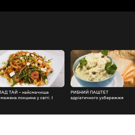
ПАД ТАЙ – найсмачніша
РИБНИЙ ПАШТЕТ
смажена локшина у світі. І
адріатичного узбережжя
найкращий рецепт.
Балкан із білої риби. З сиром т
сметаною