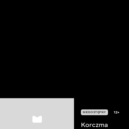
12+
NIEDOSTĘPNY
Korczma