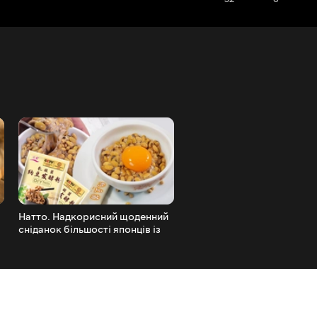
Натто. Надкорисний щоденний
Картопляний СУП З ГРИ
сніданок більшості японців із
– південночешська кулайд
а
наттокін, купленого на
Аліекспрес