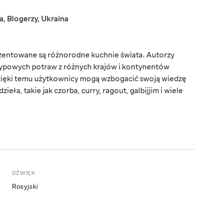
a
,
Blogerzy
,
Ukraina
zentowane są różnorodne kuchnie świata. Autorzy
typowych potraw z różnych krajów i kontynentów
ięki temu użytkownicy mogą wzbogacić swoją wiedzę
ieła, takie jak czorba, curry, ragout, galbijjim i wiele
DŹWIĘK
Rosyjski