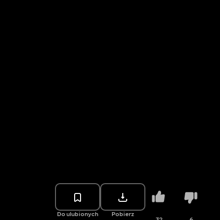
Do ulubionych
Pobierz
32
6