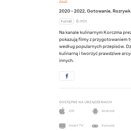
2020 - 2022
,
Gotowanie
,
Rozrywk
6 min
Full HD
Na kanale kulinarnym Korczma pre
pokazują filmy z przygotowaniem 
według popularnych przepisów. Dz
kulinarną i tworzyć prawdziwe arcydz
innych.
DOSTĘPNE NA URZĄDZENIACH
iOS
Android
Smart TV
Konsole