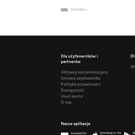
Dekodery
Dla użytkowników i
Dl
partnerów
Ws
Aktywuj kod promocyjny
Umowa użytkownika
Polityka prywatności
Dostępność
Usuń konto
O nas
Nasze aplikacje