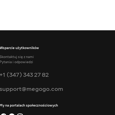
Wsparcie użytkowników
Skontaktuj się z nami
Pytania i odpowiedzi
+1 (347) 343 27 82
support@megogo.com
My na portalach społecznościowych