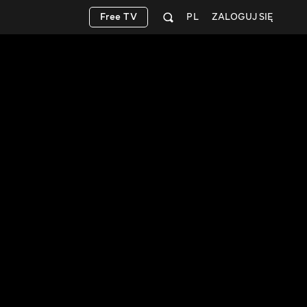
Free TV
PL
ZALOGUJ SIĘ