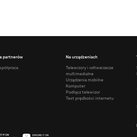
a partnerów
Na urządzeniach
półpraca
Telewizory i odtwarzacze
multimedialne
Urządzenia mobilne
Komputer
Podłącz telewizor
Test prędkości internetu