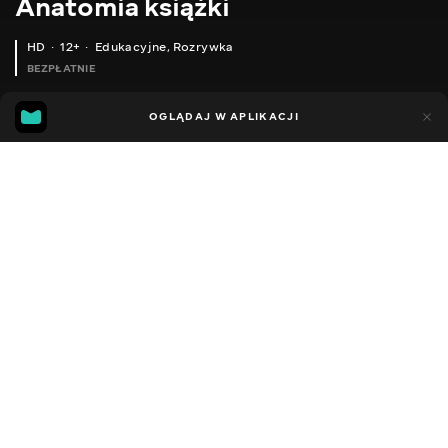
Anatomia książki
HD
12+
Edukacyjne
,
Rozrywka
BEZPŁATNIE
20
7
OGLĄDAJ W APLIKACJI
Dodano do ulubionych
UDOSTĘPNIJ
Sezon 1
Facebook
Kopiuj link
ODCINEK 143
ODCINEK 144
2016 - 2021
,
Ukraina
Edukacyjne
,
Rozrywka
,
Blogerzy
DŹWIĘK
Ukraiński