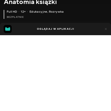
Anatomia książki
Full HD
12+
Edukacyjne
,
Rozrywka
BEZPŁATNIE
20
7
OGLĄDAJ W APLIKACJI
Dodano do ulubionych
UDOSTĘPNIJ
Sezon 1
Facebook
Kopiuj link
ODCINEK 159
ODCINEK 160
2016 - 2021
,
Ukraina
Edukacyjne
,
Rozrywka
,
Blogerzy
DŹWIĘK
Ukraiński