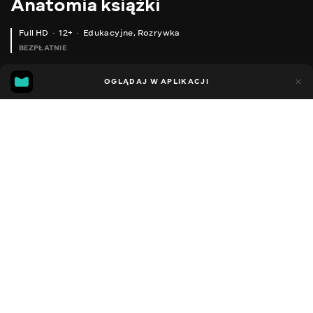
Anatomia książki
Full HD
12+
Edukacyjne
,
Rozrywka
BEZPŁATNIE
20
7
OGLĄDAJ W APLIKACJI
Dodano do ulubionych
UDOSTĘPNIJ
Sezon 1
Facebook
Kopiuj link
ODCINEK 170
ODCINEK 171
2016 - 2021
,
Ukraina
Edukacyjne
,
Rozrywka
,
Blogerzy
DŹWIĘK
Ukraiński