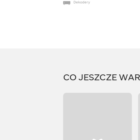
Dekodery
CO JESZCZE WA