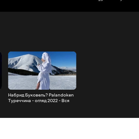
Набрид Буковель? Palandoken
Хитрість з якою ТИ злови
Туреччина - огляд 2022 - Вся
коли все перепробував! З
правда про готель POLAT
Ультралайтом у грудні 202
року