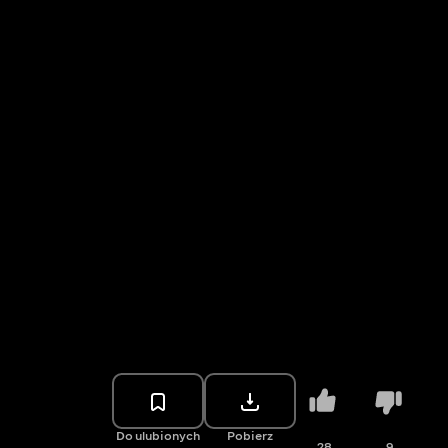
Do ulubionych
Pobierz
28
9