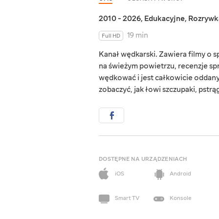
2010 - 2026
,
Edukacyjne
,
Rozrywk
19 min
Full HD
Kanał wędkarski. Zawiera filmy o 
na świeżym powietrzu, recenzje spr
wędkować i jest całkowicie oddany 
zobaczyć, jak łowi szczupaki, pstrą
DOSTĘPNE NA URZĄDZENIACH
iOS
Android
Smart TV
Konsole