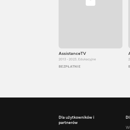
AssistanceTV
2013 - 2023
,
Edukacyjne
2
BEZPŁATNIE
Dla użytkowników i
Dl
partnerów
Ws