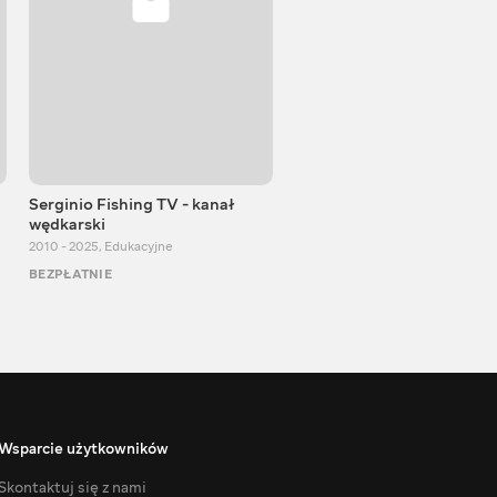
Serginio Fishing TV - kanał
VITALIJ NEWS
wędkarski
2012 - 2026
,
Edukacyjne
2010 - 2025
,
Edukacyjne
BEZPŁATNIE
BEZPŁATNIE
Wsparcie użytkowników
Skontaktuj się z nami