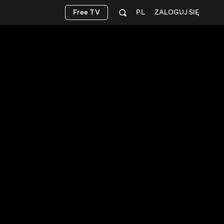
Free TV
PL
ZALOGUJ SIĘ