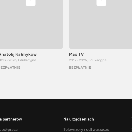
Anatolij Kałmykow
Max TV
013 - 2026
,
Edukacyjne
2017 - 2026
,
Edukacyjne
BEZPŁATNIE
BEZPŁATNIE
a partnerów
Na urządzeniach
półpraca
Telewizory i odtwarzacze