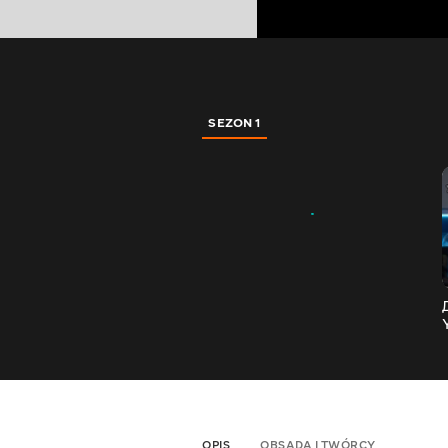
SEZON 1
OPIS
OBSADA I TWÓRCY