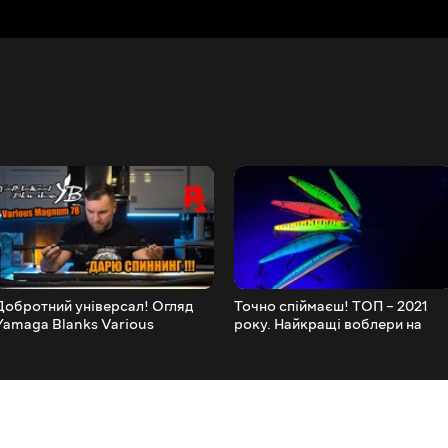
Добротний універсал! Огляд
Точно спіймаєш! ТОП – 2021
Yamaga Blanks Various
року. Найкращі воблери на
Magnum 78M та 78МН
щуку