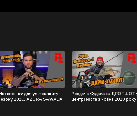
Мої спінінги для ультралайту
Роздача Судака на ДРОПШОТ 
сезону 2020, AZURA SAWADA
центрі міста з човна 2020 року
74M, DIABLO 64SUL