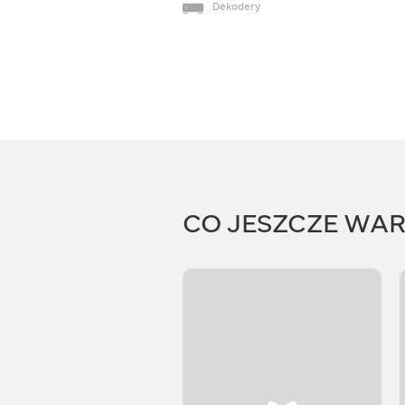
Dekodery
CO JESZCZE WA