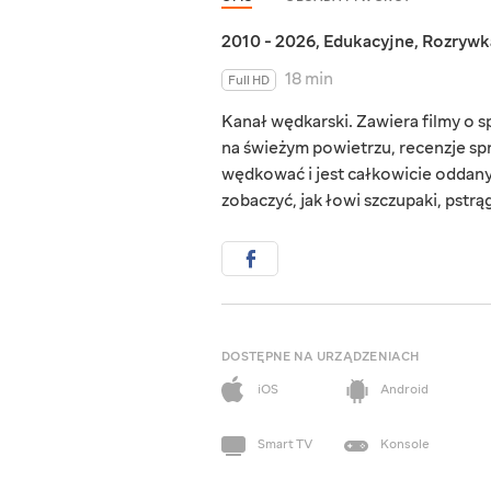
2010 - 2026
,
Edukacyjne
,
Rozrywk
18 min
Full HD
Kanał wędkarski. Zawiera filmy o 
na świeżym powietrzu, recenzje spr
wędkować i jest całkowicie oddany 
zobaczyć, jak łowi szczupaki, pstrą
DOSTĘPNE NA URZĄDZENIACH
iOS
Android
Smart TV
Konsole