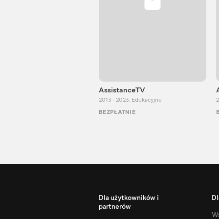
AssistanceTV
2013 - 2023
,
Edukacyjne
2
BEZPŁATNIE
Dla użytkowników i
Dl
partnerów
Ws