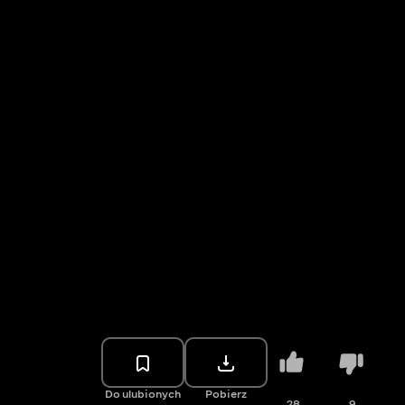
Do ulubionych
Pobierz
28
9