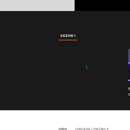
SEZON 1
OPIS
OBSADA I TWÓRCY