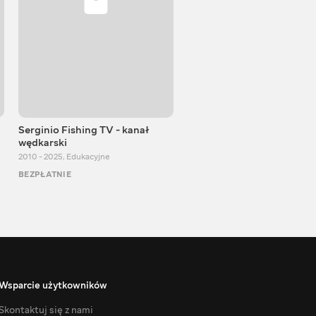
Serginio Fishing TV - kanał
VITALIJ NEWS
wędkarski
2012 - 2026
,
Edukacyjne
2010 - 2025
,
Edukacyjne
BEZPŁATNIE
BEZPŁATNIE
Wsparcie użytkowników
Skontaktuj się z nami