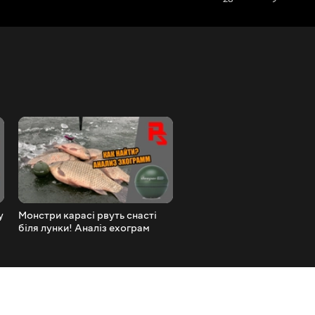
у
Монстри карасі рвуть снасті
Кубок AREA Вовкового оз
біля лунки! Аналіз ехограм
форелі 2020
DEEPER CHIRP+