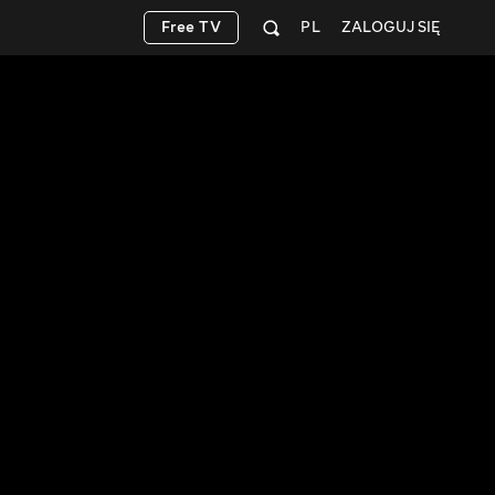
Free TV
PL
ZALOGUJ SIĘ