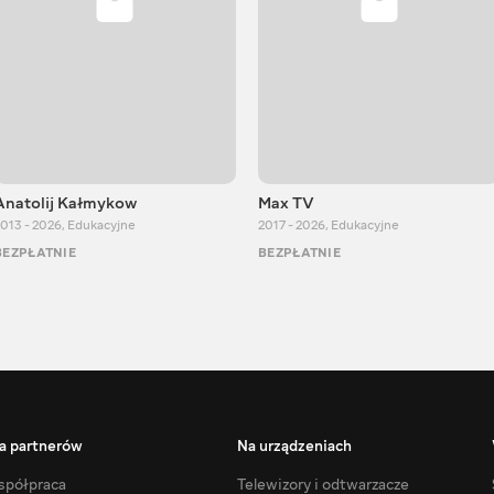
Anatolij Kałmykow
Max TV
013 - 2026
,
Edukacyjne
2017 - 2026
,
Edukacyjne
BEZPŁATNIE
BEZPŁATNIE
a partnerów
Na urządzeniach
półpraca
Telewizory i odtwarzacze