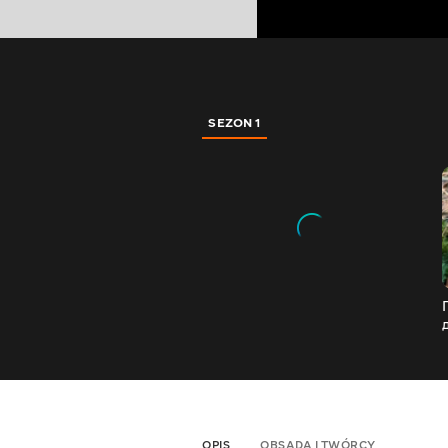
SEZON 1
OPIS
OBSADA I TWÓRCY