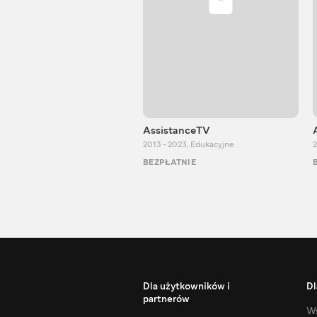
AssistanceTV
2013 - 2023
,
Edukacyjne
2
BEZPŁATNIE
Dla użytkowników i
Dl
partnerów
Ws