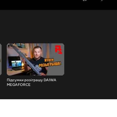
Підсумки розіграшу DAIWA
Величезний короп ледь не
MEGAFORCE
зламав снасть! Найкращи
монтаж на коропа, як зв'я