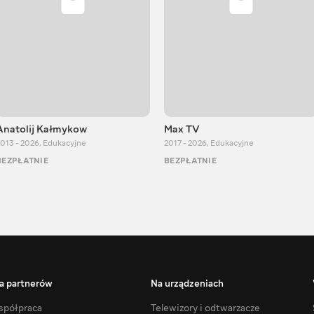
Anatolij Kałmykow
Max TV
013 - 2026
,
Edukacyjne
2017 - 2026
,
Edukacyjne
BEZPŁATNIE
BEZPŁATNIE
a partnerów
Na urządzeniach
półpraca
Telewizory i odtwarzacze