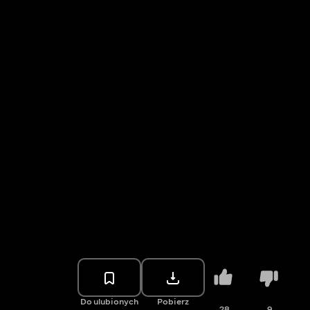
Do ulubionych
Pobierz
28
9