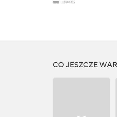
Dekodery
CO JESZCZE WA