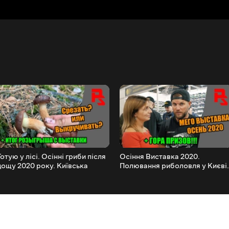
Готую у лісі. Осінні гриби після
Осіння Виставка 2020.
дощу 2020 року. Київська
Полювання риболовля у Києві.
область
Active Expo Fest