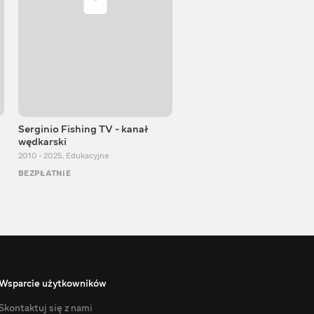
Serginio Fishing TV - kanał
VITALIJ NEWS
wędkarski
2012 - 2026
,
Edukacyjne
2010 - 2025
,
Edukacyjne
BEZPŁATNIE
BEZPŁATNIE
Wsparcie użytkowników
Skontaktuj się z nami