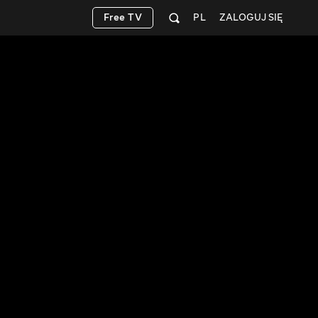
Free TV
PL
ZALOGUJ SIĘ