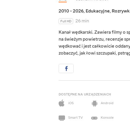
2010 - 2026
,
Edukacyjne
,
Rozrywk
26 min
Full HD
Kanał wędkarski. Zawiera filmy o 
na świeżym powietrzu, recenzje spr
wędkować i jest całkowicie oddany 
zobaczyć, jak łowi szczupaki, pstrą
DOSTĘPNE NA URZĄDZENIACH
iOS
Android
Smart TV
Konsole