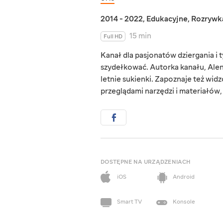
2014 - 2022
,
Edukacyjne
,
Rozrywk
15 min
Full HD
Kanał dla pasjonatów dziergania i t
szydełkować. Autorka kanału, Alena 
letnie sukienki. Zapoznaje też wid
przeglądami narzędzi i materiałów,
DOSTĘPNE NA URZĄDZENIACH
iOS
Android
Smart TV
Konsole