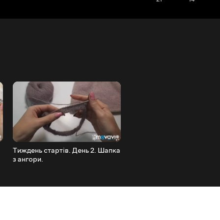
Тиждень стартів. День 2. Шапка
Тиждень стартів. День 1. З
з ангори.
починала те і в'яжу)