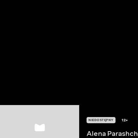
12+
NIEDOSTĘPNY
Alena Parashch