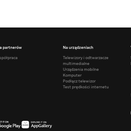
a partnerów
Na urządzeniach
półpraca
Telewizory i odtwarzacze
multimedialne
Urządzenia mobilne
Komputer
Podłącz telewizor
Test prędkości internetu