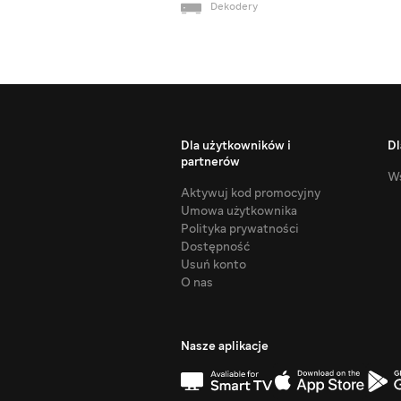
Dekodery
Dla użytkowników i
Dl
partnerów
Ws
Aktywuj kod promocyjny
Umowa użytkownika
Polityka prywatności
Dostępność
Usuń konto
O nas
Nasze aplikacje