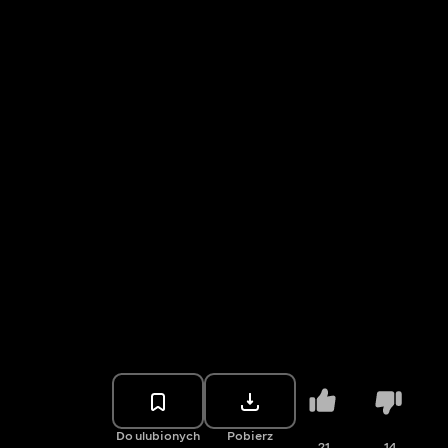
Do ulubionych
Pobierz
21
14