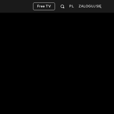
Free TV
PL
ZALOGUJ SIĘ