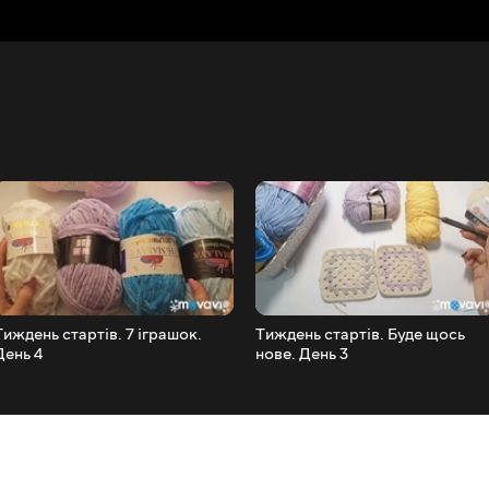
Тиждень стартів. 7 іграшок.
Тиждень стартів. Буде щось
День 4
нове. День 3