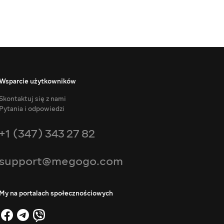
Wsparcie użytkowników
Skontaktuj się z nami
Pytania i odpowiedzi
+1 (347) 343 27 82
support@megogo.com
My na portalach społecznościowych