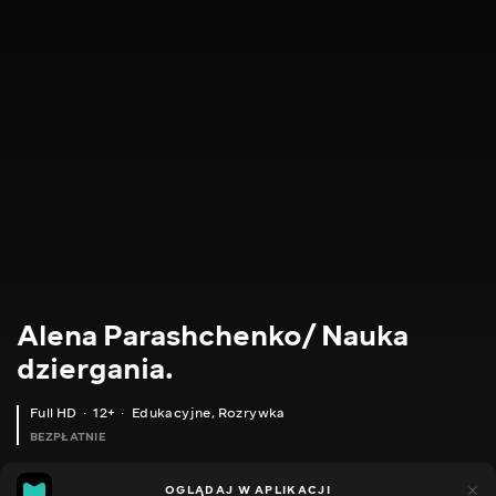
Alena Parashchenko/ Nauka
dziergania.
Full HD
12+
Edukacyjne
,
Rozrywka
BEZPŁATNIE
21
14
OGLĄDAJ W APLIKACJI