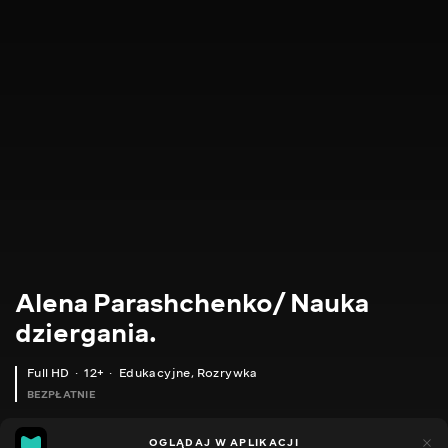
Alena Parashchenko/ Nauka
dziergania.
Full HD
12+
Edukacyjne
,
Rozrywka
BEZPŁATNIE
21
14
OGLĄDAJ W APLIKACJI