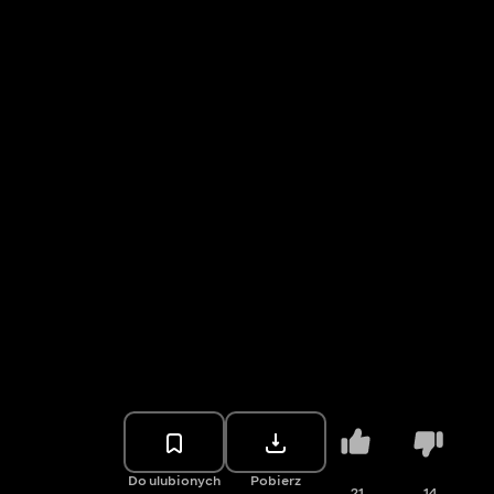
Do ulubionych
Pobierz
21
14