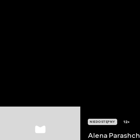
12+
NIEDOSTĘPNY
Alena Parashch