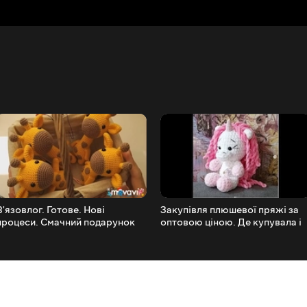
В'язовлог. Готове. Нові
Закупівля плюшевої пряжі за
процеси. Смачний подарунок
оптовою ціною. Де купувала і
від Пауліни.
чому.