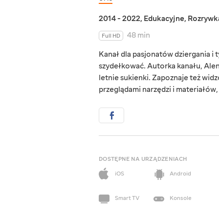
2014 - 2022
,
Edukacyjne
,
Rozrywk
48 min
Full HD
Kanał dla pasjonatów dziergania i t
szydełkować. Autorka kanału, Alena 
letnie sukienki. Zapoznaje też wid
przeglądami narzędzi i materiałów,
DOSTĘPNE NA URZĄDZENIACH
iOS
Android
Smart TV
Konsole