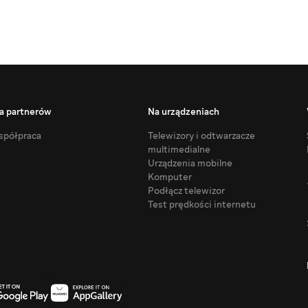
a partnerów
Na urządzeniach
półpraca
Telewizory i odtwarzacze
multimedialne
Urządzenia mobilne
Komputer
Podłącz telewizor
Test prędkości internetu