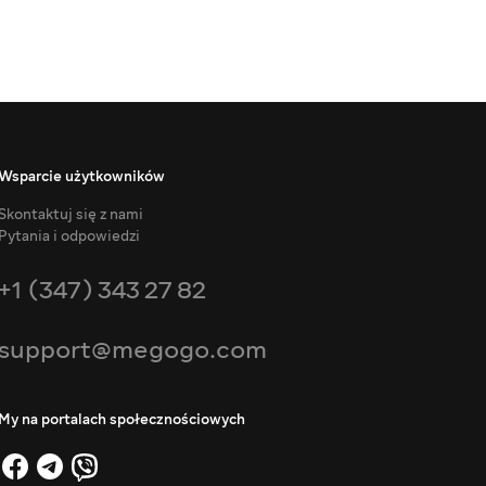
Wsparcie użytkowników
Skontaktuj się z nami
Pytania i odpowiedzi
+1 (347) 343 27 82
support@megogo.com
My na portalach społecznościowych