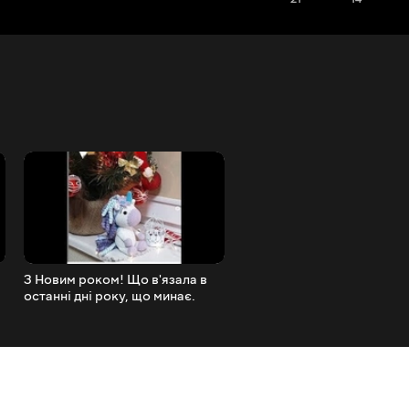
З Новим роком! Що в'язала в
Нав'язала за тиждень. В'я
останні дні року, що минає.
новий пуловер.