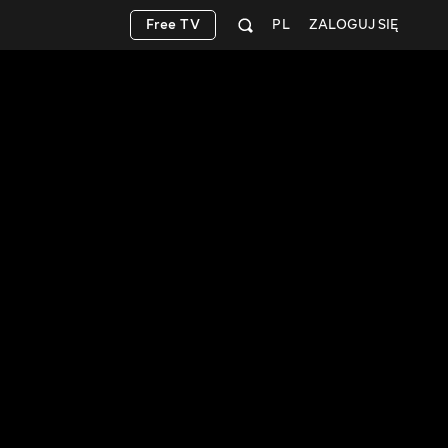
Free TV
PL
ZALOGUJ SIĘ