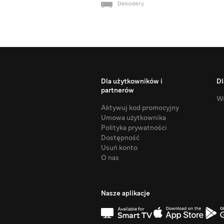
Dekodery
Dla użytkowników i
Dl
partnerów
Ws
Aktywuj kod promocyjny
Umowa użytkownika
Polityka prywatności
Dostępność
Usuń konto
O nas
Nasze aplikacje