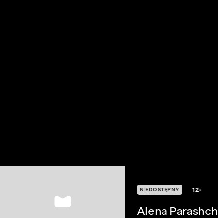
12+
NIEDOSTĘPNY
Alena Parashch