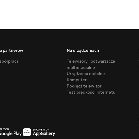
a partnerów
Na urządzeniach
półpraca
Telewizory i odtwarzacze
multimedialne
Urządzenia mobilne
Komputer
Podłącz telewizor
Test prędkości internetu