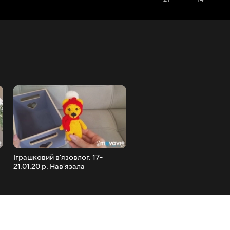
Іграшковий в'язовлог. 17-
Готове, процеси, про плед
21.01.20 р. Нав'язала
купівля пряжі.
ведмедиків.