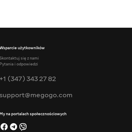
Wsparcie użytkowników
Skontaktuj się z nami
Pytania i odpowiedzi
+1 (347) 343 27 82
support@megogo.com
My na portalach społecznościowych