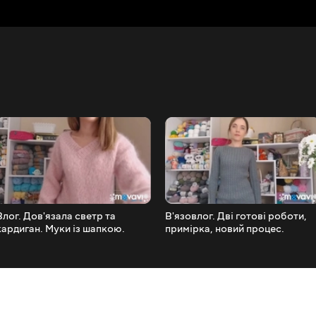
Влог. Дов'язала светр та
В'язовлог. Дві готові роботи,
кардиган. Муки із шапкою.
примірка, новий процес.