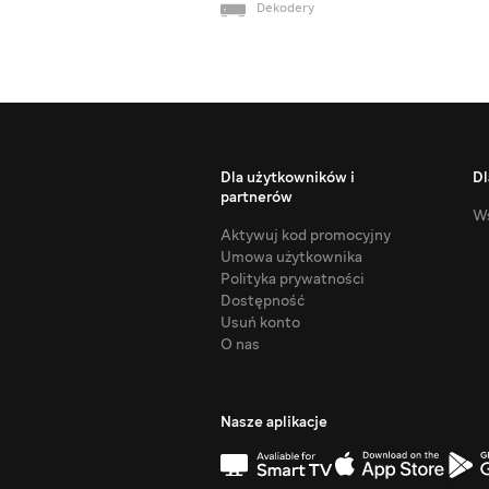
Dekodery
Dla użytkowników i
Dl
partnerów
Ws
Aktywuj kod promocyjny
Umowa użytkownika
Polityka prywatności
Dostępność
Usuń konto
O nas
Nasze aplikacje