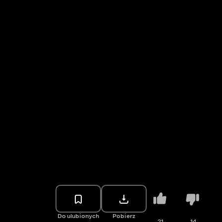
Do ulubionych
Pobierz
21
14