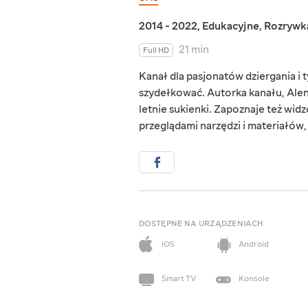
2014 - 2022
,
Edukacyjne
,
Rozrywk
21 min
Full HD
Kanał dla pasjonatów dziergania i t
szydełkować. Autorka kanału, Alena 
letnie sukienki. Zapoznaje też wid
przeglądami narzędzi i materiałów,
DOSTĘPNE NA URZĄDZENIACH
iOS
Android
Smart TV
Konsole