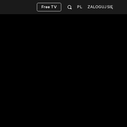
Free TV
PL
ZALOGUJ SIĘ