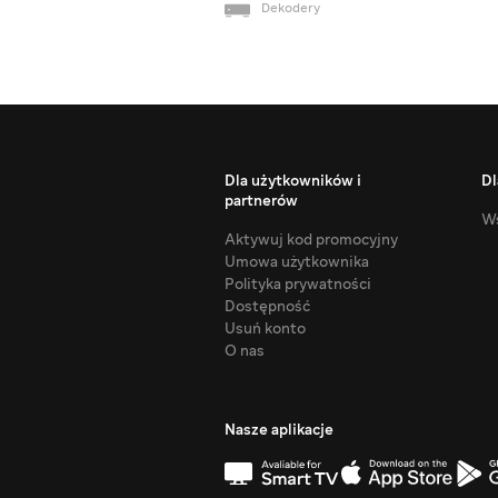
Dekodery
Dla użytkowników i
Dl
partnerów
Ws
Aktywuj kod promocyjny
Umowa użytkownika
Polityka prywatności
Dostępność
Usuń konto
O nas
Nasze aplikacje