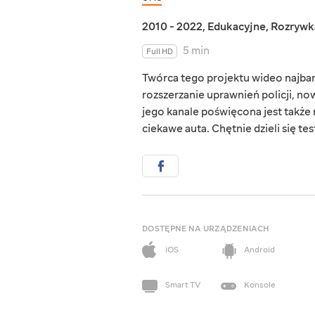
2010 - 2022
,
Edukacyjne
,
Rozrywk
5 min
Full HD
Twórca tego projektu wideo najbard
rozszerzanie uprawnień policji, now
jego kanale poświęcona jest także
ciekawe auta. Chętnie dzieli się tes
DOSTĘPNE NA URZĄDZENIACH
iOS
Android
Smart TV
Konsole