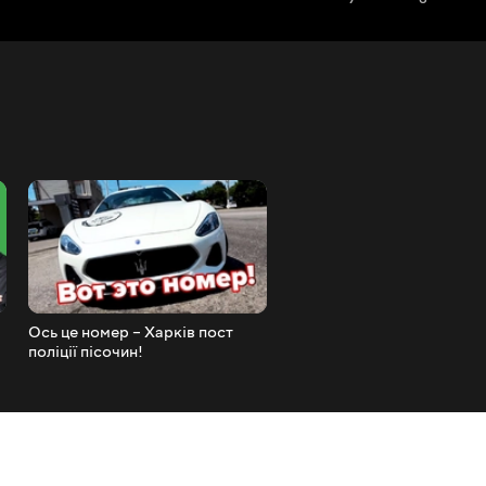
Ось це номер – Харків пост
? Поліцейський намагаєть
поліції пісочин!
втекти з посади! Зупинив в
"ДАВ ПО ТАПКАХ!"