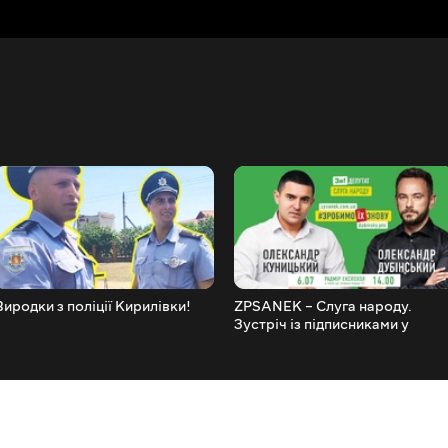
Виродки з поліції Кирилівки!
ZPSANEK – Слуга народу.
Зустріч із підписниками у
Харкові!