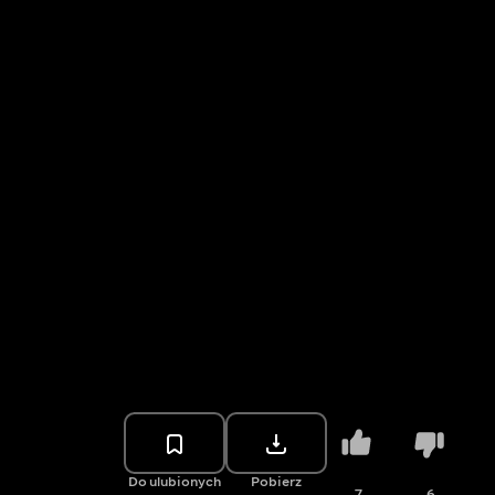
Do ulubionych
Pobierz
7
6