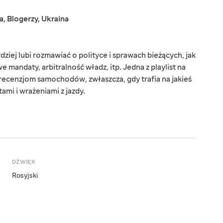
a
,
Blogerzy
,
Ukraina
ziej lubi rozmawiać o polityce i sprawach bieżących, jak
e mandaty, arbitralność władz, itp. Jedna z playlist na
 recenzjom samochodów, zwłaszcza, gdy trafia na jakieś
tami i wrażeniami z jazdy.
DŹWIĘK
Rosyjski