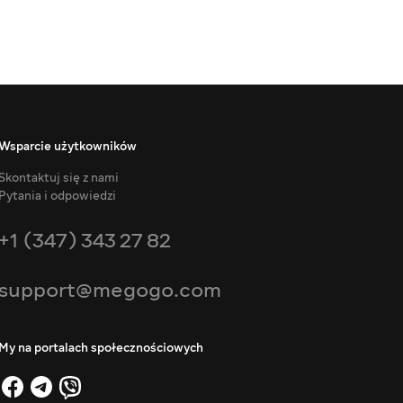
Wsparcie użytkowników
Skontaktuj się z nami
Pytania i odpowiedzi
+1 (347) 343 27 82
support@megogo.com
My na portalach społecznościowych