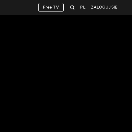
Free TV
PL
ZALOGUJ SIĘ