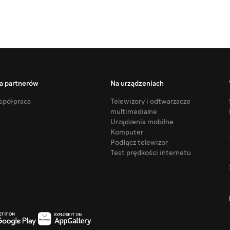
a partnerów
Na urządzeniach
półpraca
Telewizory i odtwarzacze
multimedialne
Urządzenia mobilne
Komputer
Podłącz telewizor
Test prędkości internetu