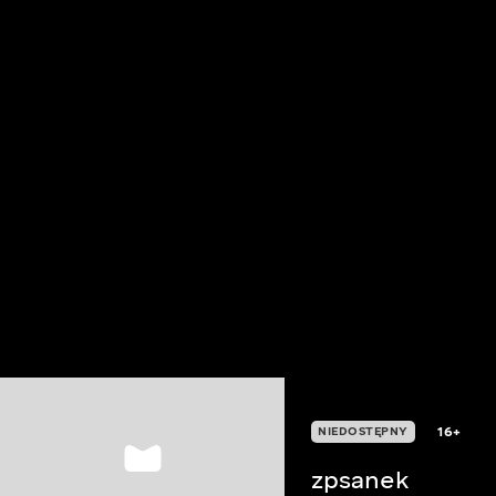
16+
NIEDOSTĘPNY
zpsanek