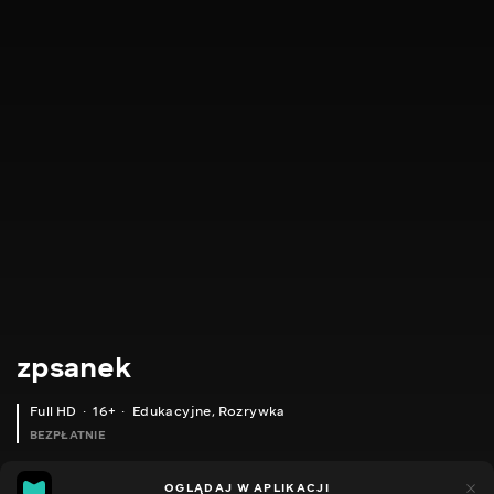
zpsanek
Full HD
16+
Edukacyjne
,
Rozrywka
BEZPŁATNIE
7
6
OGLĄDAJ W APLIKACJI