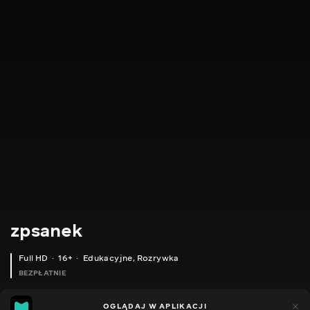
zpsanek
Full HD
16+
Edukacyjne
,
Rozrywka
BEZPŁATNIE
7
6
OGLĄDAJ W APLIKACJI