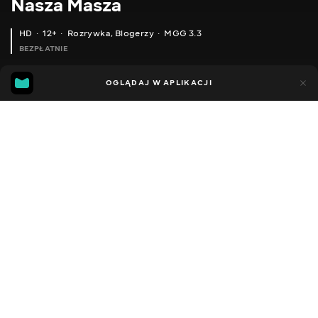
Nasza Masza
HD
12+
Rozrywka
,
Blogerzy
MGG 3.3
BEZPŁATNIE
MGG
62
30
OGLĄDAJ W APLIKACJI
3.3
Dodano do ulubionych
UDOSTĘPNIJ
Sezon 1
Facebook
Kopiuj link
ЧОРНИЙ ЛОЛ СЮРПРИЗ КОНФЕТТІ ПОП ПРОТИ САМОРОБНИЙ ЛОЛ / НАША МАША
КВЕСТ У МАГАЗИНІ ДИТЯЧА ПОЛІЦІЯ ПОДАРУНКІВ / АГЕНТ ЛЕДІ БАГ ТА СУПЕР КІТ
2016 - 2022
,
Ukraina
Rozrywka
,
Blogerzy
DŹWIĘK
Rosyjski