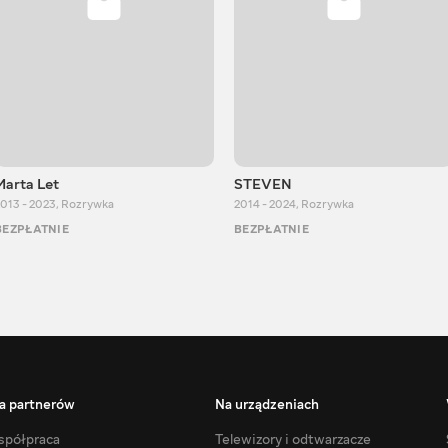
Marta Let
STEVEN
013 - 2023
,
Rozrywka
2014 - 2024
,
Rozrywka
BEZPŁATNIE
BEZPŁATNIE
a partnerów
Na urządzeniach
półpraca
Telewizory i odtwarzacze