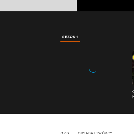
SEZON 1
OPIS
OBSADA I TWÓRCY