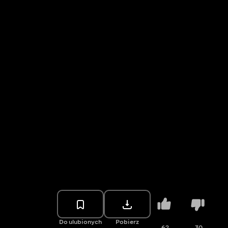
Do ulubionych
Pobierz
62
30