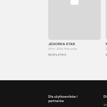
JEGORKA STAR
2016 - 2024
,
Rozrywka
2
BEZPŁATNIE
Dla użytkowników i
Dl
partnerów
Ws