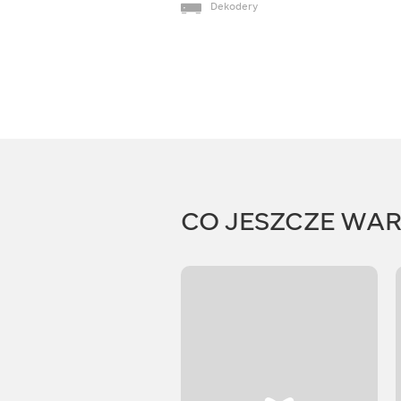
Dekodery
CO JESZCZE WA