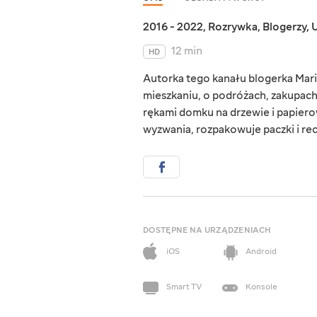
2016 - 2022
,
Rozrywka
,
Blogerzy
,
U
12 min
HD
Autorka tego kanału blogerka Mar
mieszkaniu, o podróżach, zakupach
rękami domku na drzewie i papiero
wyzwania, rozpakowuje paczki i re
DOSTĘPNE NA URZĄDZENIACH
iOS
Android
Smart TV
Konsole