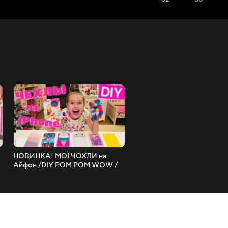
НОВИНКА! МОЇ ЧОХЛИ на
САМОРОБНИЙ ЛОЛ!
Айфон /DIY POM POM WOW /
Розпаковка ЛОЛ СНІГОВ
Прикрашаємо ЧОХОЛ на
САМОРОБНИЙ сніговик Л
I
Айфон / Відео без
diy НАША МАША
розпакування ЛОЛ?