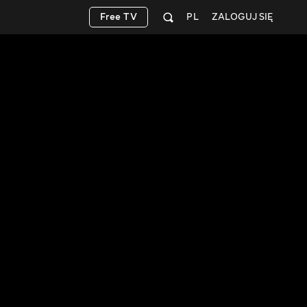
Free TV
PL
ZALOGUJ SIĘ