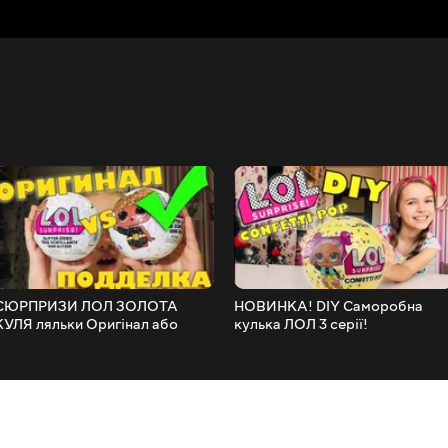
СЮРПРИЗИ ЛОЛ ЗОЛОТА
НОВИНКА! DIY Саморобна
КУЛЯ ляльки Оригінал або
кулька ЛОЛ 3 серії!
Китайська ПІДРОБКА
Розпакування ЛОЛ КОНФЕТТІ
Розпакування БЛИСКУЧИЙ
паперова підробка / CONFETT
ЛОЛ з Європи
POP