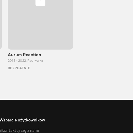
Aurum Reaction
PlayUA
2018 - 2022
,
Rozrywka
2013 - 2025
,
Rozrywka
BEZPŁATNIE
BEZPŁATNIE
Wsparcie użytkowników
Skontaktuj się z nami