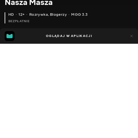
Nasza Masza
HD
12+
Rozrywka
,
Blogerzy
MGG 3.3
BEZPŁATNIE
MGG
62
30
OGLĄDAJ W APLIKACJI
3.3
Dodano do ulubionych
UDOSTĘPNIJ
Sezon 1
Facebook
Kopiuj link
РОЗПАКУВАННЯ БЛИСКУЧИЙ ЛОЛ СЮРПРИЗ
КВЕСТ ВІД ДІДА МОРОЗА / ШУКАЮ ПОДАРУНКИ ПО ВСЬОМУ БУДИНКУ / РОЗПАКУВАННЯ ЛОЛ БЛИСКУЧА СЕРІЯ
2016 - 2022
,
Ukraina
Rozrywka
,
Blogerzy
DŹWIĘK
Rosyjski