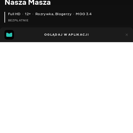
Nasza Masza
Full HD
12+
Rozrywka
,
Blogerzy
MGG 3.4
BEZPŁATNIE
MGG
63
30
OGLĄDAJ W APLIKACJI
3.4
Dodano do ulubionych
UDOSTĘPNIJ
Sezon 1
Facebook
Kopiuj link
ВТЕЧА З КАРТОННОЇ В'ЯЗНИЦІ / НАША МАША
БАГАТА VS БІДНА / БАГАТИЙ ПОЛІЦЕЙСЬКИЙ VS БІДНИЙ ЗЛОЧИНЕЦЬ / ОЧІКУВАННЯ І РЕАЛЬНІСТЬ СКЕТЧ НАША МАША
2016 - 2022
,
Ukraina
Rozrywka
,
Blogerzy
DŹWIĘK
Rosyjski