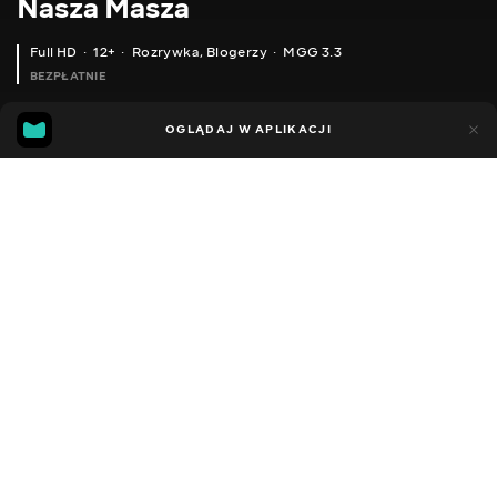
Nasza Masza
Full HD
12+
Rozrywka
,
Blogerzy
MGG 3.3
BEZPŁATNIE
MGG
62
30
OGLĄDAJ W APLIKACJI
3.3
Dodano do ulubionych
UDOSTĘPNIJ
Sezon 1
Facebook
Kopiuj link
БАГАТА VS БІДНА / БАГАТИЙ ПОЛІЦЕЙСЬКИЙ VS БІДНИЙ ЗЛОЧИНЕЦЬ / ОЧІКУВАННЯ І РЕАЛЬНІСТЬ СКЕТЧ НАША МАША
БІДНА СТАЛА БАГАТОЮ / НОВІ БАГАТІ БАТЬКИ І КРУТА СЕСТРА ЦЕ РЕАЛЬНІСТЬ / СКЕТЧ НАША МАША
2016 - 2022
,
Ukraina
Rozrywka
,
Blogerzy
DŹWIĘK
Rosyjski