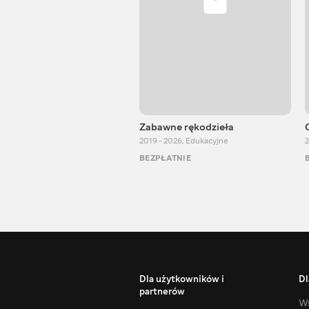
Zabawne rękodzieła
2019 - 2026
,
Edukacyjne
2
BEZPŁATNIE
Dla użytkowników i
Dl
partnerów
Ws