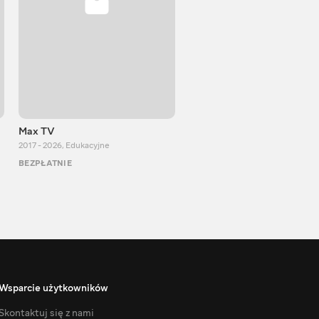
Max TV
VITALIJ NEWS
2017 - 2026
,
Edukacyjne
2012 - 2026
,
Edukacyjne
BEZPŁATNIE
BEZPŁATNIE
Wsparcie użytkowników
Skontaktuj się z nami