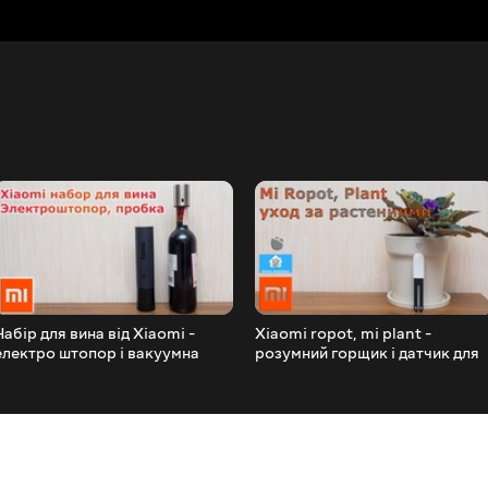
Набір для вина від Xiaomi -
Xiaomi ropot, mi plant -
електро штопор і вакуумна
розумний горщик і датчик для
пробка з датами
рослин