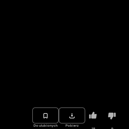
Do ulubionych
Pobierz
18
9