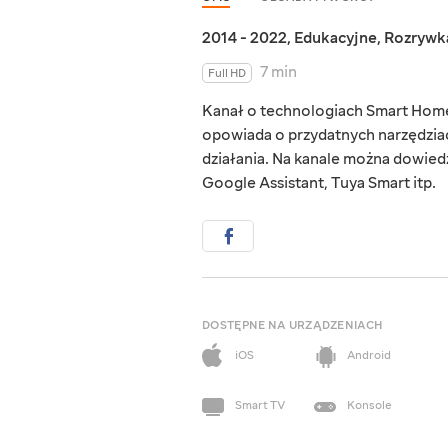
2014 - 2022
,
Edukacyjne
,
Rozrywk
7 min
Full HD
Kanał o technologiach Smart Home,
opowiada o przydatnych narzędziac
działania. Na kanale można dowied
Google Assistant, Tuya Smart itp.
DOSTĘPNE NA URZĄDZENIACH
iOS
Android
Smart TV
Konsole