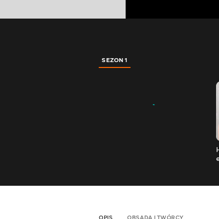
SEZON 1
OPIS
OBSADA I TWÓRCY