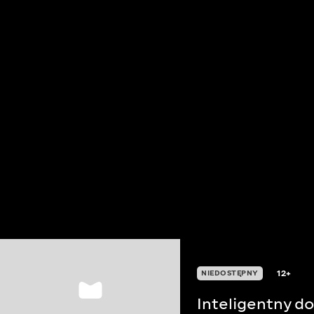
12+
NIEDOSTĘPNY
Inteligentny d