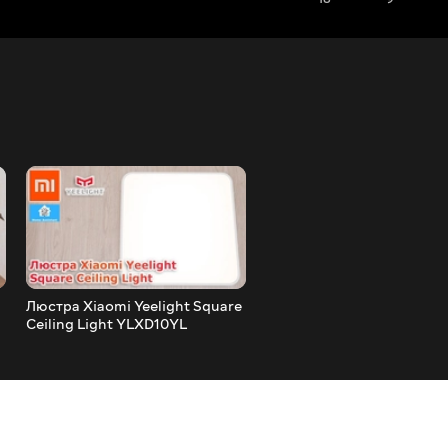
Люстра Xiaomi Yeelight Square
Alfawise 1080P - інтеграція
Ceiling Light YLXD10YL
камер у Home Assistant