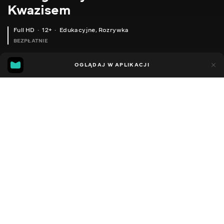
Kwazisem
Full HD
12+
Edukacyjne
,
Rozrywka
BEZPŁATNIE
18
9
OGLĄDAJ W APLIKACJI
Dodano do ulubionych
UDOSTĘPNIJ
Sezon 1
Facebook
Kopiuj link
HOME ASSISTANT - ВСТАНОВЛЕННЯ, НАЛАШТУВАННЯ, ПЕРШІ СЦЕНАРІЇ
YEELIGHT LED MINI - ЛЮСТРА З ДАТЧИКОМ РУХУ ТА ОСВІТЛЕННЯ
2014 - 2022
,
Ukraina
Edukacyjne
,
Rozrywka
,
Blogerzy
DŹWIĘK