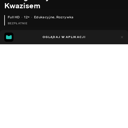
Kwazisem
Full HD
12+
Edukacyjne
,
Rozrywka
BEZPŁATNIE
18
9
OGLĄDAJ W APLIKACJI
Dodano do ulubionych
UDOSTĘPNIJ
Sezon 1
Facebook
Kopiuj link
XIAOMI MIBAND 3 - ОНОВЛЕННЯ НАЙКРАЩОЇ СЕРІЇ ФІТНЕС БРАСЛЕТІВ
XIAOMI SMARTMI HUMIDIFIER 2 - НОВИЙ РОЗУМНИЙ ЗВОЛОЖУВАЧ
2014 - 2022
,
Ukraina
Edukacyjne
,
Rozrywka
,
Blogerzy
DŹWIĘK