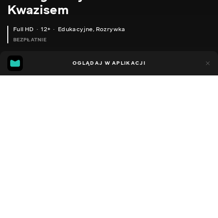
Kwazisem
Full HD
12+
Edukacyjne
,
Rozrywka
BEZPŁATNIE
18
9
OGLĄDAJ W APLIKACJI
Dodano do ulubionych
UDOSTĘPNIJ
Sezon 1
Facebook
Kopiuj link
ГЛЮКОМЕТР XIAOMI IHEALTH SMART GLUCOSE METER
КУБИК-ТРАНСФОРМЕР XIAOMI MITU BUILDING BLOCKS
2014 - 2022
,
Ukraina
Edukacyjne
,
Rozrywka
,
Blogerzy
DŹWIĘK