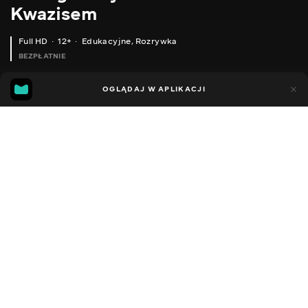
Kwazisem
Full HD
12+
Edukacyjne
,
Rozrywka
BEZPŁATNIE
18
9
OGLĄDAJ W APLIKACJI
Dodano do ulubionych
UDOSTĘPNIJ
Sezon 1
Facebook
Kopiuj link
ОГЛЯД ЗУБНОЇ ЩІТКИ OCLEAN ONE SONIC ELECTRIC TOOTHBRUSH
ОГЛЯД COP ROSE X5 PLUS - РОБОТ ДЛЯ МИТТЯ СКЛА
2014 - 2022
,
Ukraina
Edukacyjne
,
Rozrywka
,
Blogerzy
DŹWIĘK