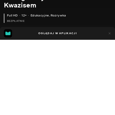
Kwazisem
Full HD
12+
Edukacyjne
,
Rozrywka
BEZPŁATNIE
18
9
OGLĄDAJ W APLIKACJI
Dodano do ulubionych
UDOSTĘPNIJ
Sezon 1
Facebook
Kopiuj link
BROADLINK RM PLUS - ІНТЕГРУЄМО В DOMOTICZ, СТВОРЮЄМО БАЗУ IR ТА RF КОДІВ
WATER LEAKAGE SENSOR, FOR XIAOMI SMART HOME SYSTEM - IN ENGLISH
2014 - 2022
,
Ukraina
Edukacyjne
,
Rozrywka
,
Blogerzy
DŹWIĘK