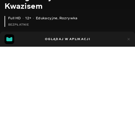
Kwazisem
Full HD
12+
Edukacyjne
,
Rozrywka
BEZPŁATNIE
18
9
OGLĄDAJ W APLIKACJI
Dodano do ulubionych
UDOSTĘPNIJ
Sezon 1
Facebook
Kopiuj link
РОЗУМНІ ВИМИКАЧІ AQARA ДЛЯ РОЗУМНОГО БУДИНКУ XIAOMI - ОНОВЛЕННЯ ФУНКЦІЙ, ВІДВ'ЯЗУЄМО КНОПКИ ВІД РЕЛЕ
PKCELL 850 MAH – РЕАЛЬНЕ ТЕСТУВАННЯ ЄМНОСТІ ПОПУЛЯРНИХ ААА АКУМУЛЯТОРІВ. ЧЕСНА ЄМНІСТЬ!
2014 - 2022
,
Ukraina
Edukacyjne
,
Rozrywka
,
Blogerzy
DŹWIĘK