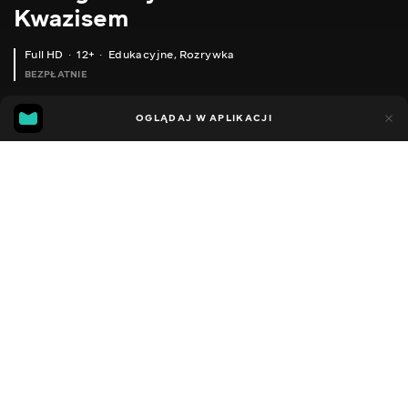
Kwazisem
Full HD
12+
Edukacyjne
,
Rozrywka
BEZPŁATNIE
18
9
OGLĄDAJ W APLIKACJI
Dodano do ulubionych
UDOSTĘPNIJ
Sezon 1
Facebook
Kopiuj link
XIAOMI WOWSTICK 1FS - АВТОМАТИЧНА ВИКРУТКА З ДВИГУНОМ ДЛЯ ДРІБНИХ РОБІТ
XIAOMI ZNCZ02LM - ZIGBEE РОЗЕТКА З ЕНЕРГОМОНІТОРИНГОМ ДЛЯ РОЗУМНОГО БУДИНКУ MIHOME - КЕРУЄМО БОЙЛЕРОМ
2014 - 2022
,
Ukraina
Edukacyjne
,
Rozrywka
,
Blogerzy
DŹWIĘK