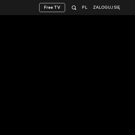
Free TV
PL
ZALOGUJ SIĘ