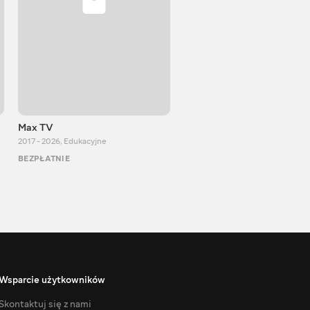
Max TV
VITALIJ NEWS
2017 - 2026
,
Edukacyjne
2012 - 2026
,
Edukacyjne
BEZPŁATNIE
BEZPŁATNIE
Wsparcie użytkowników
Skontaktuj się z nami