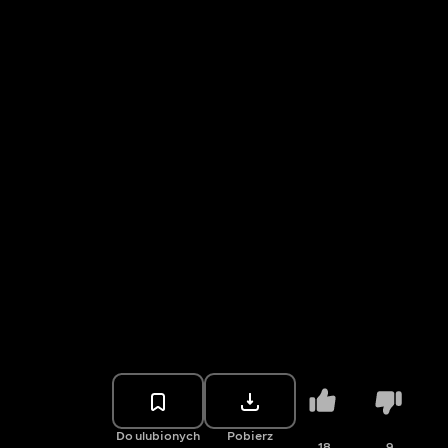
Do ulubionych
Pobierz
18
9