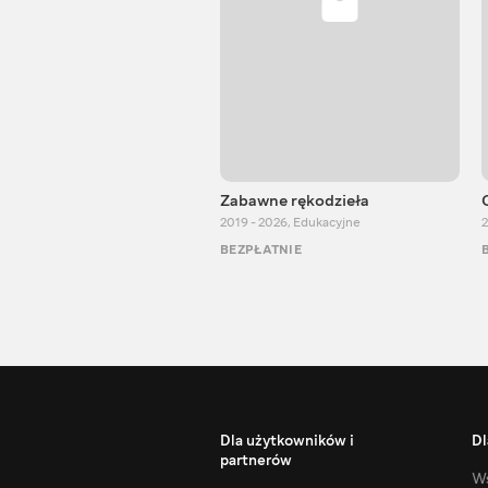
Zabawne rękodzieła
2019 - 2026
,
Edukacyjne
2
BEZPŁATNIE
Dla użytkowników i
Dl
partnerów
Ws