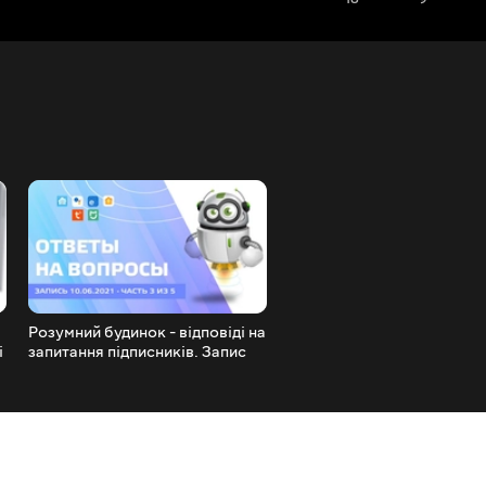
Розумний будинок - відповіді на
Розумний будинок - відпов
і
запитання підписників. Запис
запитання підписників. За
трансляції 10.06.2021 - частина
трансляції 10.06.2021 - ча
3 з 5
2 з 5