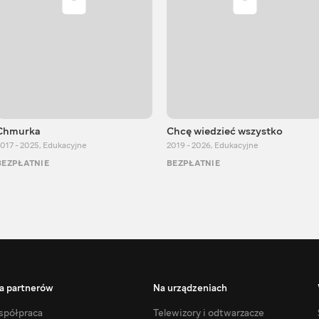
Chmurka
Chcę wiedzieć wszystko
017 - 2025
,
Edukacyjne
2019 - 2026
,
Edukacyjne
BEZPŁATNIE
BEZPŁATNIE
a partnerów
Na urządzeniach
półpraca
Telewizory i odtwarzacze