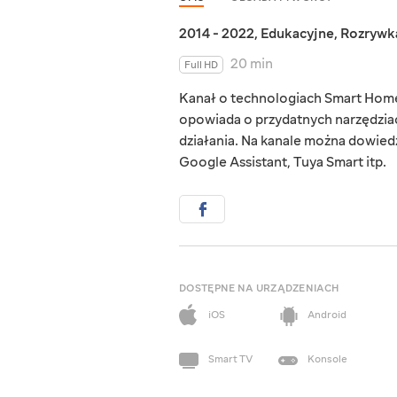
2014 - 2022
,
Edukacyjne
,
Rozrywk
20 min
Full HD
Kanał o technologiach Smart Home,
opowiada o przydatnych narzędziac
działania. Na kanale można dowied
Google Assistant, Tuya Smart itp.
DOSTĘPNE NA URZĄDZENIACH
iOS
Android
Smart TV
Konsole