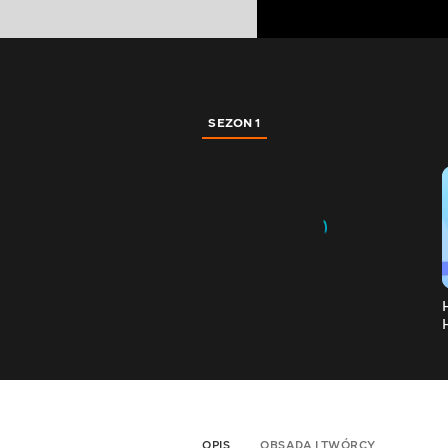
SEZON 1
OPIS
OBSADA I TWÓRCY