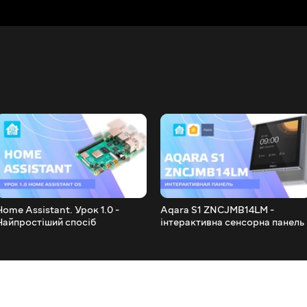
Home Assistant. Урок 1.0 -
Aqara S1 ZNCJMB14LM -
Найпростіший спосіб
інтерактивна сенсорна панель 
встановлення на Raspberry PI
вимикач на три лінії для
4B, перші налаштування, HACS
розумного будинку