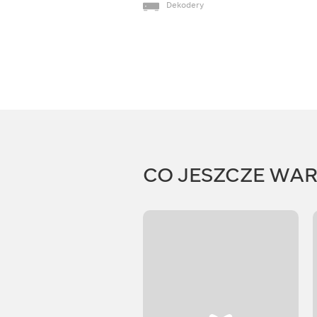
Dekodery
CO JESZCZE WA