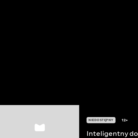
12+
NIEDOSTĘPNY
Inteligentny d