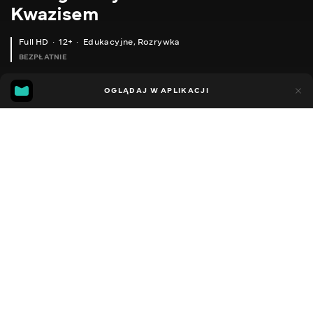
Kwazisem
Full HD
12+
Edukacyjne
,
Rozrywka
BEZPŁATNIE
18
9
OGLĄDAJ W APLIKACJI
Dodano do ulubionych
UDOSTĘPNIJ
Sezon 1
Facebook
Kopiuj link
ZIGBEE ПУЛЬТ КЕРУВАННЯ ДЛЯ РОЗУМНОГО БУДИНКУ MOES НА 4 КНОПКИ. ОГЛЯД, ІНТЕГРАЦІЯ В HOME ASSISTANT
BLITZWOLF BW-IS22 - СИГНАЛІЗАЦІЯ, WI-FI + GSM, TUYA SMART, ІНТЕГРАЦІЯ ТА УПРАВЛІННЯ В HOME ASSISTANT
2014 - 2022
,
Ukraina
Edukacyjne
,
Rozrywka
,
Blogerzy
DŹWIĘK