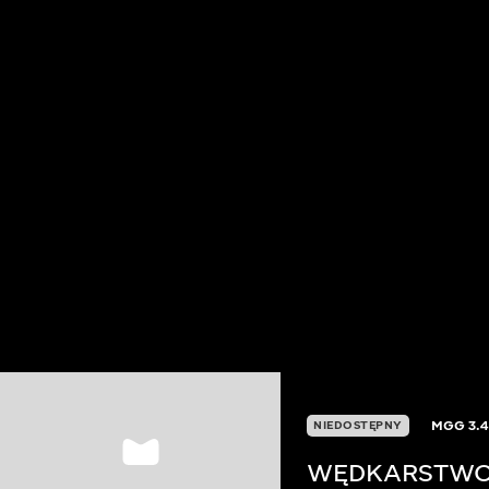
MGG
3.4
NIEDOSTĘPNY
WĘDKARSTWO