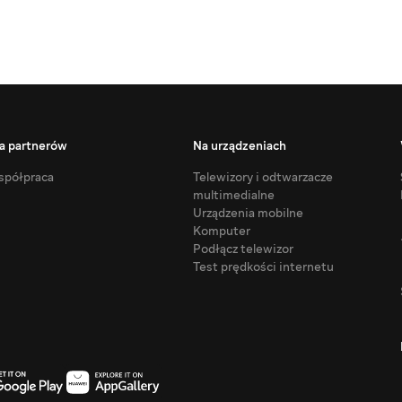
a partnerów
Na urządzeniach
półpraca
Telewizory i odtwarzacze
multimedialne
Urządzenia mobilne
Komputer
Podłącz telewizor
Test prędkości internetu