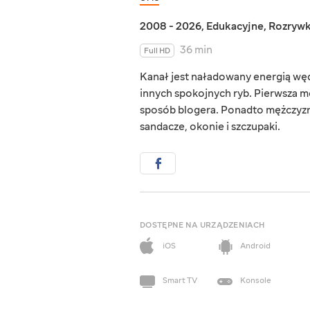
2008 - 2026
,
Edukacyjne
,
Rozryw
36 min
Full HD
Kanał jest naładowany energią wędk
innych spokojnych ryb. Pierwsza me
sposób blogera. Ponadto mężczyzna
sandacze, okonie i szczupaki.
DOSTĘPNE NA URZĄDZENIACH
iOS
Android
Smart TV
Konsole