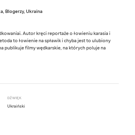
ka
,
Blogerzy
,
Ukraina
owaniai. Autor kręci reportaże o łowieniu karasia i
toda to łowienie na spławik i chyba jest to ulubiony
 publikuje filmy wędkarskie, na których poluje na
DŹWIĘK
Ukraiński