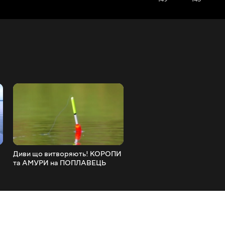
Диви що витворяють! КОРОПИ
Короп відповів за полама
та АМУРИ на ПОПЛАВЕЦЬ
вудку! Дикий САЗАН і ВЕ
СУДАКИ!!!