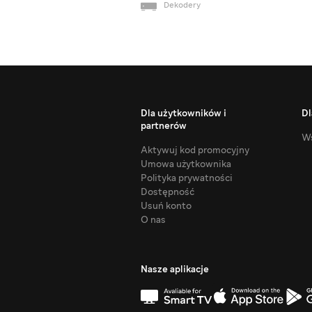
Dekodery
Dla użytkowników i
Dl
partnerów
Ws
Aktywuj kod promocyjny
Umowa użytkownika
Polityka prywatności
Dostępność
Usuń konto
O nas
Nasze aplikacje