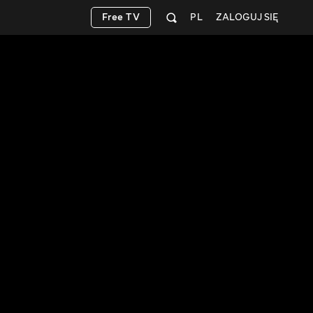
Free TV
PL
ZALOGUJ SIĘ