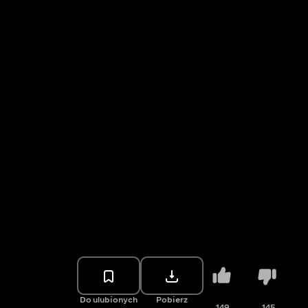
Do ulubionych
Pobierz
149
145