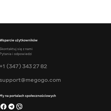
Wsparcie użytkowników
Skontaktuj się z nami
Pytania i odpowiedzi
+1 (347) 343 27 82
support@megogo.com
My na portalach społecznościowych