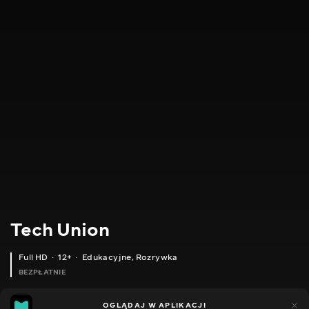
Tech Union
Full HD
12+
Edukacyjne
,
Rozrywka
BEZPŁATNIE
4
5
OGLĄDAJ W APLIKACJI