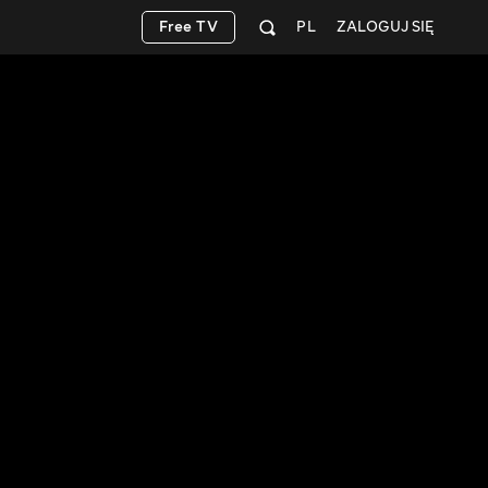
Free TV
PL
ZALOGUJ SIĘ