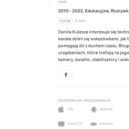
2010 - 2022
,
Edukacyjne
,
Rozrywk
0 min
Full HD
Daniła Kulesza interesuje się techn
kanale dzieli się wskazówkami, jak 
pomagają iść z duchem czasu. Blog
urządzeniach, które trafiają na jeg
kamery, światło, stabilizatory i wie
DOSTĘPNE NA URZĄDZENIACH
iOS
Android
Smart TV
Konsole