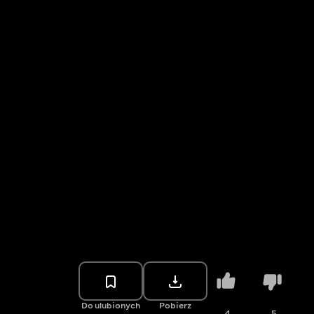
Do ulubionych
Pobierz
4
5