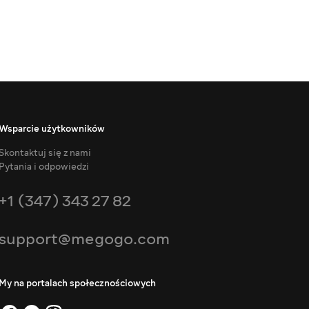
Wsparcie użytkowników
Skontaktuj się z nami
Pytania i odpowiedzi
+1 (347) 343 27 82
support@megogo.com
My na portalach społecznościowych