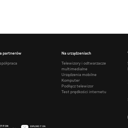
a partnerów
Na urządzeniach
półpraca
Telewizory i odtwarzacze
multimedialne
Urządzenia mobilne
Komputer
Podłącz telewizor
Test prędkości internetu