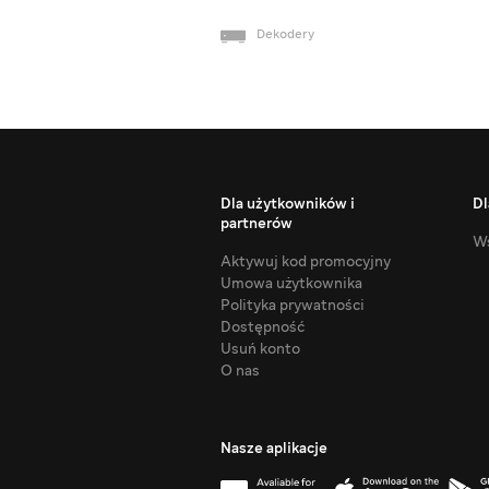
Dekodery
Dla użytkowników i
Dl
partnerów
Ws
Aktywuj kod promocyjny
Umowa użytkownika
Polityka prywatności
Dostępność
Usuń konto
O nas
Nasze aplikacje