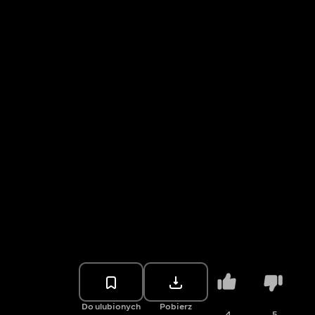
Do ulubionych
Pobierz
4
5