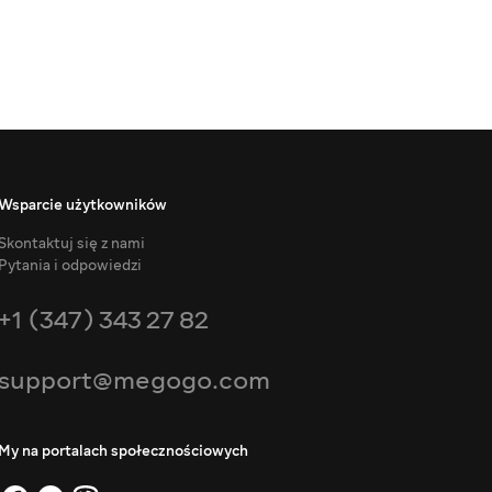
Wsparcie użytkowników
Skontaktuj się z nami
Pytania i odpowiedzi
+1 (347) 343 27 82
support@megogo.com
My na portalach społecznościowych