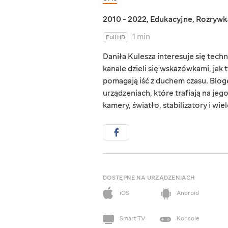
2010 - 2022
,
Edukacyjne
,
Rozrywk
1 min
Full HD
Daniła Kulesza interesuje się techn
kanale dzieli się wskazówkami, jak 
pomagają iść z duchem czasu. Blog
urządzeniach, które trafiają na jeg
kamery, światło, stabilizatory i wie
DOSTĘPNE NA URZĄDZENIACH
iOS
Android
Smart TV
Konsole