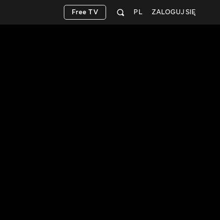
Free TV
PL
ZALOGUJ SIĘ