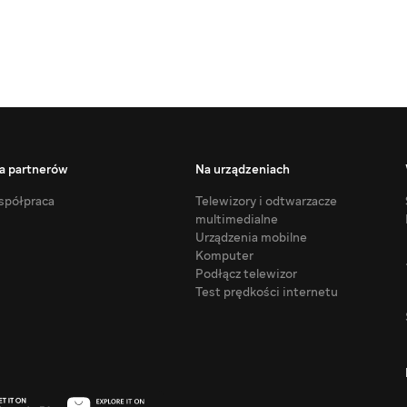
a partnerów
Na urządzeniach
półpraca
Telewizory i odtwarzacze
multimedialne
Urządzenia mobilne
Komputer
Podłącz telewizor
Test prędkości internetu