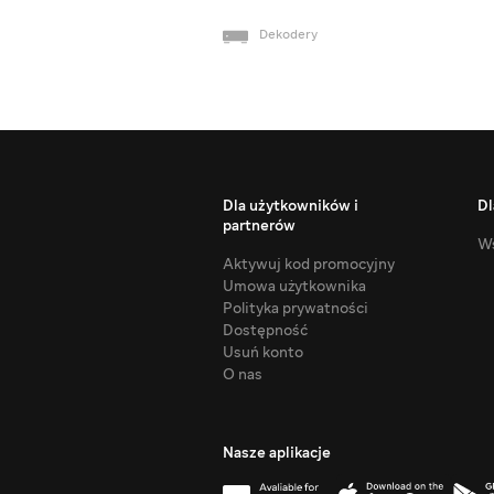
Dekodery
Dla użytkowników i
Dl
partnerów
Ws
Aktywuj kod promocyjny
Umowa użytkownika
Polityka prywatności
Dostępność
Usuń konto
O nas
Nasze aplikacje