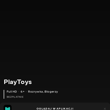
PlayToys
Full HD
6+
Rozrywka
,
Blogerzy
BEZPŁATNIE
23
11
OGLĄDAJ W APLIKACJI