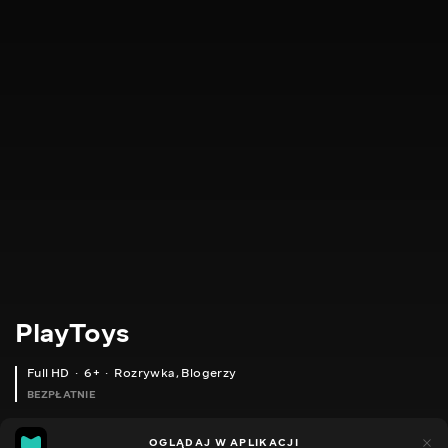
PlayToys
Full HD
6+
Rozrywka
,
Blogerzy
BEZPŁATNIE
24
11
OGLĄDAJ W APLIKACJI