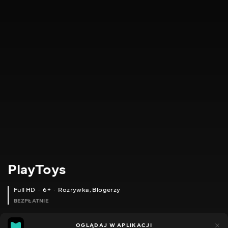
PlayToys
Full HD
6+
Rozrywka
,
Blogerzy
BEZPŁATNIE
24
11
OGLĄDAJ W APLIKACJI