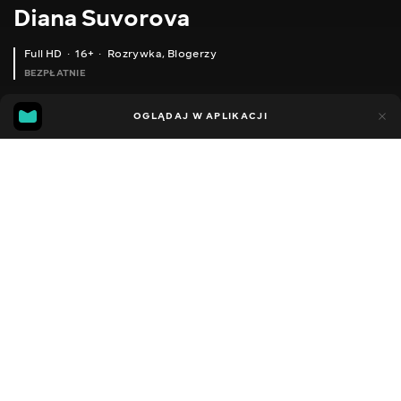
Diana Suvorova
Full HD
16+
Rozrywka
,
Blogerzy
BEZPŁATNIE
26
19
OGLĄDAJ W APLIKACJI
Dodano do ulubionych
UDOSTĘPNIJ
Sezon 1
Facebook
Kopiuj link
ODCINEK 171
ODCINEK 172
2014 - 2022
,
Ukraina
Rozrywka
,
Blogerzy
DŹWIĘK