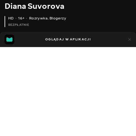
Diana Suvorova
HD
16+
Rozrywka
,
Blogerzy
BEZPŁATNIE
26
19
OGLĄDAJ W APLIKACJI
Dodano do ulubionych
UDOSTĘPNIJ
Sezon 1
Facebook
Kopiuj link
ODCINEK 181
ODCINEK 182
2014 - 2022
,
Ukraina
Rozrywka
,
Blogerzy
DŹWIĘK