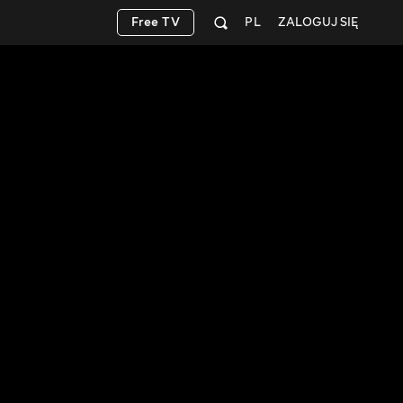
Free TV
PL
ZALOGUJ SIĘ