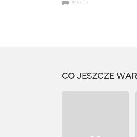
Dekodery
CO JESZCZE WA