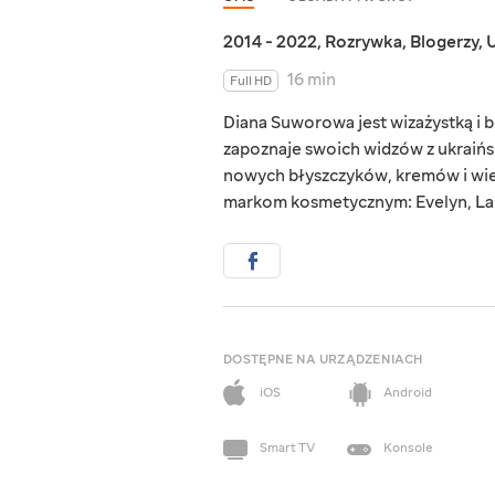
2014 - 2022
,
Rozrywka
,
Blogerzy
,
U
16 min
Full HD
Diana Suworowa jest wizażystką i 
zapoznaje swoich widzów z ukraińs
nowych błyszczyków, kremów i wi
markom kosmetycznym: Evelyn, La
DOSTĘPNE NA URZĄDZENIACH
iOS
Android
Smart TV
Konsole