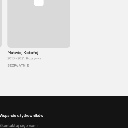
Matwiej Kotofej
SUPER TEMA
2013 - 2021
,
Rozrywka
2017 - 2021
,
Rozrywka
BEZPŁATNIE
BEZPŁATNIE
Wsparcie użytkowników
Skontaktuj się z nami