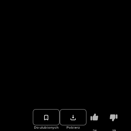
Do ulubionych
Pobierz
26
19