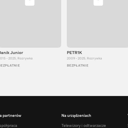
Danik Junior
PETR1K
015 - 2025
,
Rozrywka
2009 - 2025
,
Rozrywka
BEZPŁATNIE
BEZPŁATNIE
a partnerów
Na urządzeniach
półpraca
Telewizory i odtwarzacze