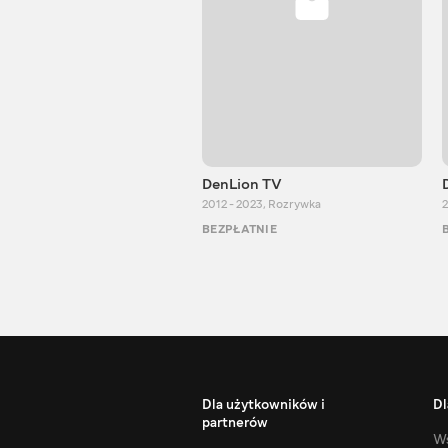
DenLion TV
2012 - 2023
,
Rozrywka
2
BEZPŁATNIE
Dla użytkowników i
Dl
partnerów
Ws