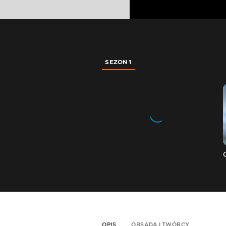
SEZON 1
OPIS
OBSADA I TWÓRCY