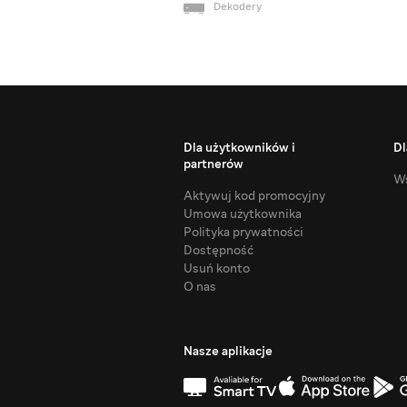
Dekodery
Dla użytkowników i
Dl
partnerów
Ws
Aktywuj kod promocyjny
Umowa użytkownika
Polityka prywatności
Dostępność
Usuń konto
O nas
Nasze aplikacje