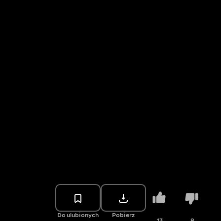
Do ulubionych
Pobierz
13
8