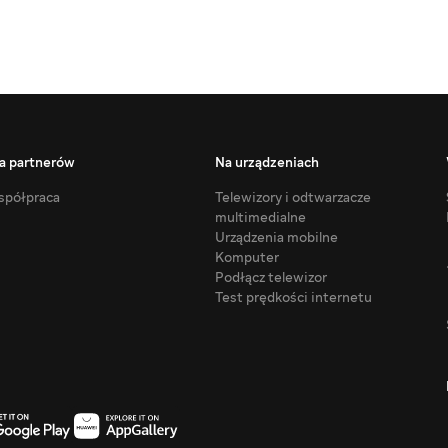
a partnerów
Na urządzeniach
półpraca
Telewizory i odtwarzacze
multimedialne
Urządzenia mobilne
Komputer
Podłącz telewizor
Test prędkości internetu