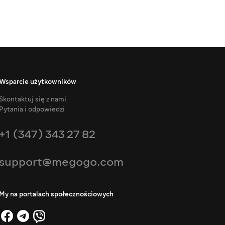
Wsparcie użytkowników
Skontaktuj się z nami
Pytania i odpowiedzi
+1 (347) 343 27 82
support@megogo.com
My na portalach społecznościowych