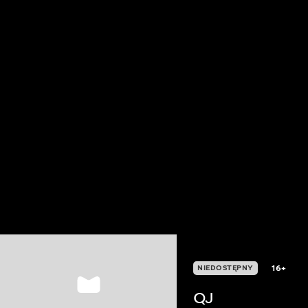
16+
NIEDOSTĘPNY
QJ