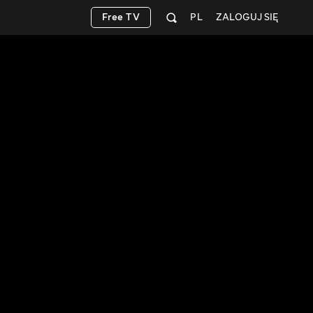
Free TV
PL
ZALOGUJ SIĘ