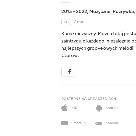
2013 - 2022
,
Muzyczne
,
Rozrywka
,
7 min
HD
Kanał muzyczny. Można tutaj posłu
zaintryguje każdego, niezależnie o
najlepszych groove'owych melodii 
Czarów.
DOSTĘPNE NA URZĄDZENIACH
iOS
Android
Smart TV
Konsole