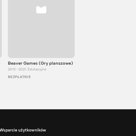
y
Beaver Games (Gry planszowe)
Od Zaika z Chin
2015 - 2021
,
Edukacyjne
2011 - 2025
,
Edukacyjne
BEZPŁATNIE
BEZPŁATNIE
Wsparcie użytkowników