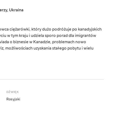
erzy
,
Ukraina
rowca ciężarówki, który dużo podróżuje po kanadyjskich
ciu w tym kraju i udziela sporo porad dla imigrantów
iada o biznesie w Kanadzie, problemach nowo
iz, możliwościach uzyskania stałego pobytu i wielu
DŹWIĘK
Rosyjski