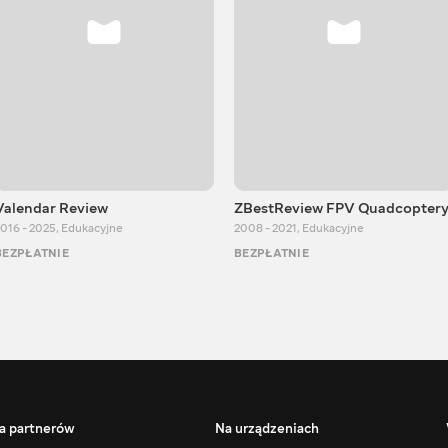
Valendar Review
ZBestReview FPV Quadcopter
016 - 2025
,
Edukacyjne
2008 - 2021
,
Edukacyjne
BEZPŁATNIE
BEZPŁATNIE
a partnerów
Na urządzeniach