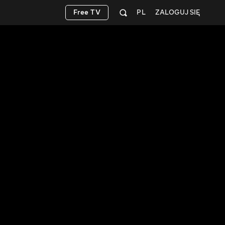
Free TV
PL
ZALOGUJ SIĘ