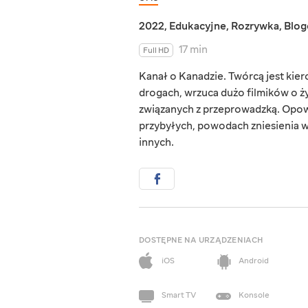
2022
,
Edukacyjne
,
Rozrywka
,
Blog
17 min
Full HD
Kanał o Kanadzie. Twórcą jest kie
drogach, wrzuca dużo filmików o ży
związanych z przeprowadzką. Opow
przybyłych, powodach zniesienia w
innych.
DOSTĘPNE NA URZĄDZENIACH
iOS
Android
Smart TV
Konsole