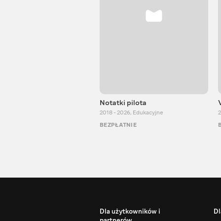
Notatki pilota
2018 - 2026
,
Edukacyjne
2
BEZPŁATNIE
Dla użytkowników i
Dl
partnerów