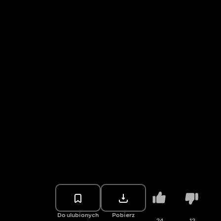
Do ulubionych
Pobierz
24
12