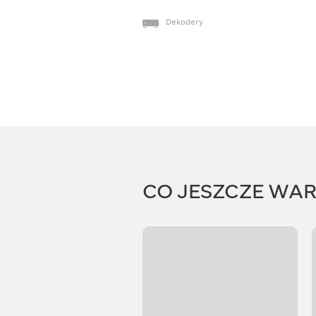
Dekodery
CO JESZCZE WA