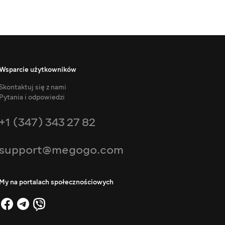
Wsparcie użytkowników
Skontaktuj się z nami
Pytania i odpowiedzi
+1 (347) 343 27 82
support@megogo.com
My na portalach społecznościowych