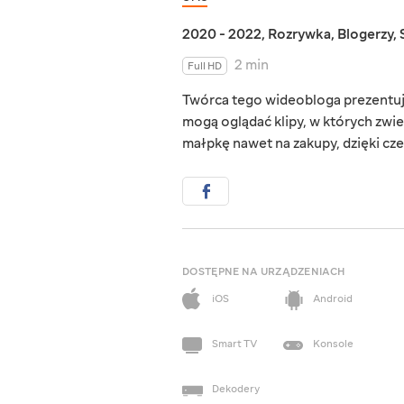
2020 - 2022
,
Rozrywka
,
Blogerzy
,
2 min
Full HD
Twórca tego wideobloga prezentuje
mogą oglądać klipy, w których zwier
małpkę nawet na zakupy, dzięki czem
DOSTĘPNE NA URZĄDZENIACH
iOS
Android
Smart TV
Konsole
Dekodery