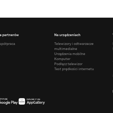
a partnerów
Na urządzeniach
półpraca
Telewizory i odtwarzacze
multimedialne
Urządzenia mobilne
Komputer
Podłącz telewizor
Test prędkości internetu