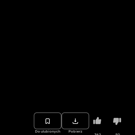
Do ulubionych
Pobierz
362
50