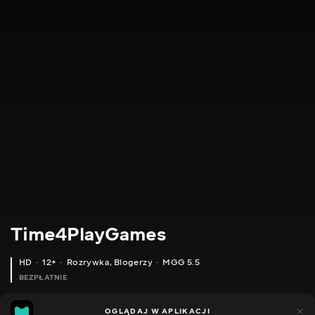
Time4PlayGames
HD
12+
Rozrywka
,
Blogerzy
MGG 5.5
BEZPŁATNIE
MGG
185
44
OGLĄDAJ W APLIKACJI