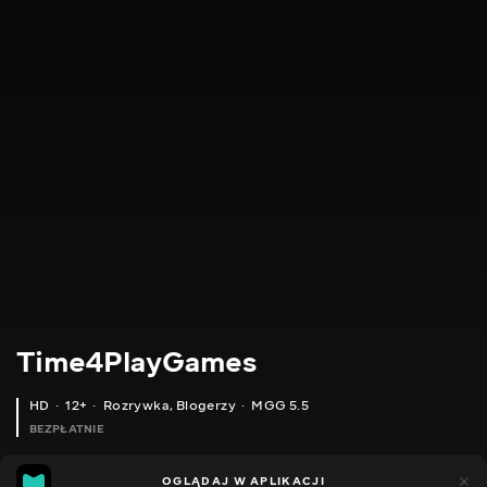
Time4PlayGames
HD
12+
Rozrywka
,
Blogerzy
MGG 5.5
BEZPŁATNIE
MGG
185
44
OGLĄDAJ W APLIKACJI