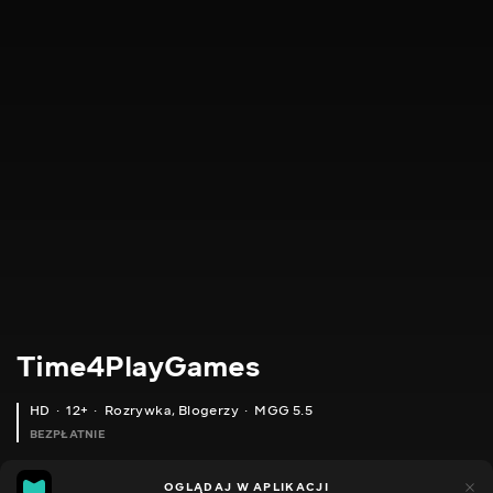
Time4PlayGames
HD
12+
Rozrywka
,
Blogerzy
MGG 5.5
BEZPŁATNIE
MGG
184
44
OGLĄDAJ W APLIKACJI